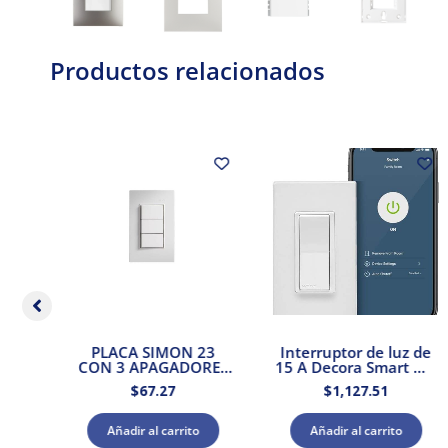
Productos relacionados
on
PLACA SIMON 23
Interruptor de luz de
llo
CON 3 APAGADORES
15 A Decora Smart Wi-
talo
2 VIAS BLANCO
Fi Leviton
$
67.27
$
1,127.51
Añadir al carrito
Añadir al carrito