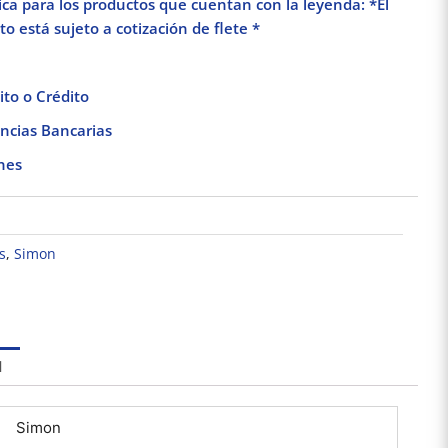
lica para los productos que cuentan con la leyenda: *El
o está sujeto a cotización de flete *
to o Crédito
ncias Bancarias
nes
s
,
Simon
Placa armada con
PLACA SIMON 23
Interru
l
Interruptor Sencillo
CON 3 APAGADORES
15 A De
cero Stalo & Kristalo
2 VIAS BLANCO
F
$
216.57
$
67.27
$
Leviton
Simon
Añadir al carrito
Añadir al carrito
Añad