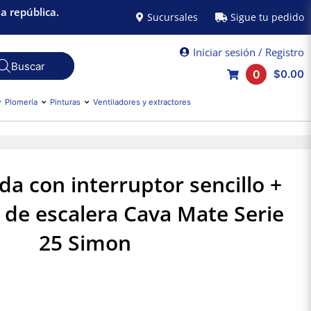
a república.
Sucursales
Sigue tu pedido
Iniciar sesión / Registro
0
$0.00
Plomería
Pinturas
Ventiladores y extractores
a con interruptor sencillo +
 de escalera Cava Mate Serie
25 Simon