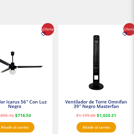
El
El
El
El
¡Oferta!
¡Ofert
precio
precio
precio
precio
original
actual
original
actual
era:
es:
era:
es:
$895.16.
$716.50.
$1,199.00.
$1,020.3
dor Icarus 56″ Con Luz
Ventilador de Torre Omnifan
Negro
39″ Negro Masterfan
$
895.16
$
716.50
$
1,199.00
$
1,020.31
Añadir al carrito
Añadir al carrito