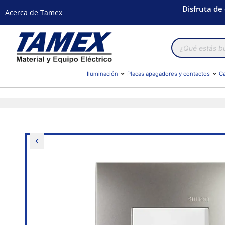
Disfruta de
Acerca de Tamex
Búsqueda
de
productos
Iluminación
Placas apagadores y contactos
Ca