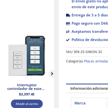
El envío gratis no ap
cantidad
envío de este product
Entrega de 3 a 5 días
Pago seguro con Débi
Aceptamos transfere
Política de devolucio
SKU
309-25-SIMON-32
Categorías
Placas armada
Interruptor
Placa armada con 2
Información adiciona
controlador de escena
Interruptores y
inteligente Decora,
Contacto Stalo &
A
$
3,397.45
$
384.16
Wi-Fi Leviton
Kristalo Leviton
Marca
Añadir al carrito
Añadir al carrito