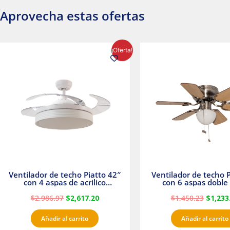
Aprovecha estas ofertas
El
El
El
¡Oferta!
precio
precio
precio
original
actual
origina
era:
es:
era:
$2,986.97.
$2,617.20.
$1,450.
Ventilador de techo Piatto 42″
Ventilador de techo P
con 4 aspas de acrilico
con 6 aspas doble 
transparente
Satinado Master
$
2,986.97
$
2,617.20
$
1,450.23
$
1,233
Añadir al carrito
Añadir al carrito