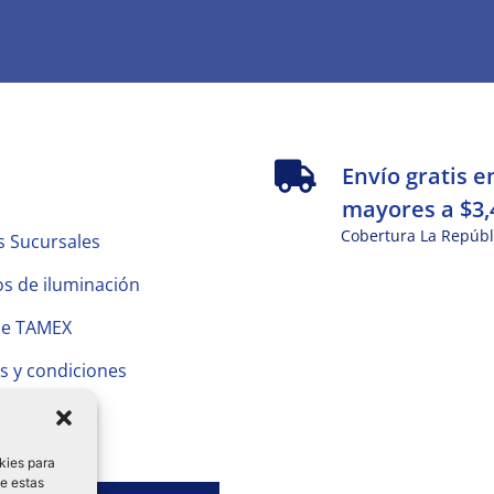
s
Envío gratis e
mayores a $3,
Cobertura La Repúbl
s Sucursales
s de iluminación
de TAMEX
s y condiciones
 Privacidad
kies para
de estas