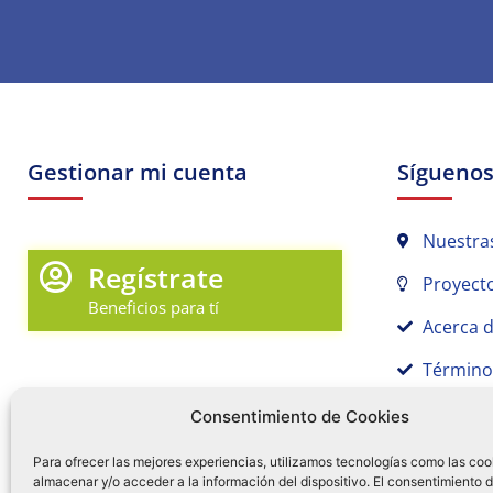
Gestionar mi cuenta
Sígueno
Nuestra
Regístrate
Proyecto
Beneficios para tí
Acerca 
Término
Promociones y Novedades
Aviso de
Consentimiento de Cookies
Sígue tu pedido
Para ofrecer las mejores experiencias, utilizamos tecnologías como las coo
almacenar y/o acceder a la información del dispositivo. El consentimiento 
Mi Cuenta en Tamex