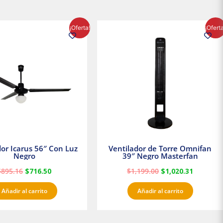
El
El
El
El
¡Oferta!
¡Ofert
precio
precio
precio
precio
original
actual
original
actual
era:
es:
era:
es:
$895.16.
$716.50.
$1,199.00.
$1,020.3
dor Icarus 56″ Con Luz
Ventilador de Torre Omnifan
Negro
39″ Negro Masterfan
$
895.16
$
716.50
$
1,199.00
$
1,020.31
Añadir al carrito
Añadir al carrito