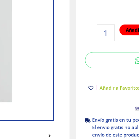
Placa
Añadir
armada
con
interruptor
y
contacto
2P+T
Blanco
Serie
Añadir a Favoritos
25
Simon
cantidad
Envío gratis en tu p
El envío gratis no ap
envío de este product