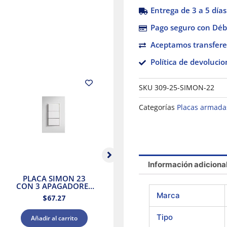
Entrega de 3 a 5 días
Pago seguro con Débi
Aceptamos transfere
Política de devolucio
SKU
309-25-SIMON-22
Categorías
Placas armada
Información adiciona
PLACA SIMON 23
Interruptor de luz de
CON 3 APAGADORES
15 A Decora Smart Wi-
co
2 VIAS BLANCO
Fi Leviton
Marca
$
67.27
$
1,127.51
Tipo
Añadir al carrito
Añadir al carrito