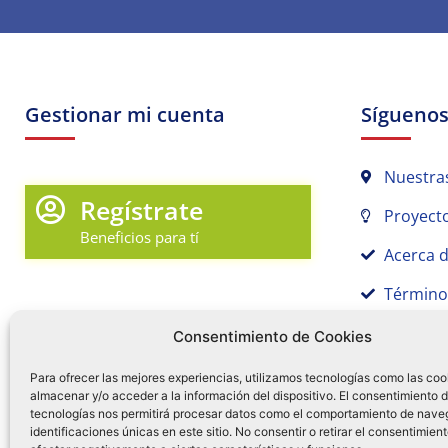
Gestionar mi cuenta
Sígueno
Nuestra
Regístrate
Proyecto
Beneficios para tí
Acerca 
Término
Promociones y Novedades
Aviso de
Consentimiento de Cookies
Sígue tu pedido
Para ofrecer las mejores experiencias, utilizamos tecnologías como las coo
almacenar y/o acceder a la información del dispositivo. El consentimiento 
Mi Cuenta en Tamex
tecnologías nos permitirá procesar datos como el comportamiento de nave
55 
identificaciones únicas en este sitio. No consentir o retirar el consentimien
Mis Favoritos