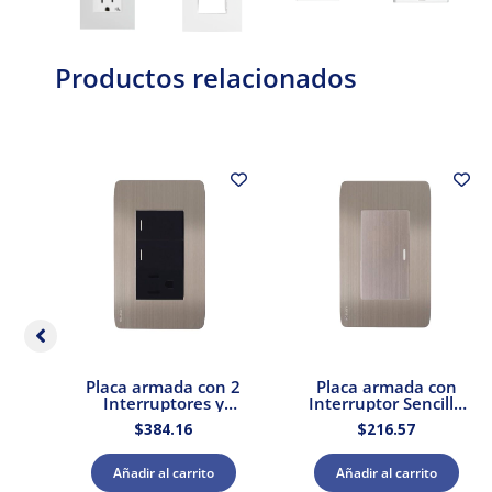
Productos relacionados
Placa armada con 2
Placa armada con
cena
Interruptores y
Interruptor Sencillo
a,
Contacto Stalo &
Acero Stalo & Kristalo
$
384.16
$
216.57
Kristalo Leviton
Leviton
Añadir al carrito
Añadir al carrito