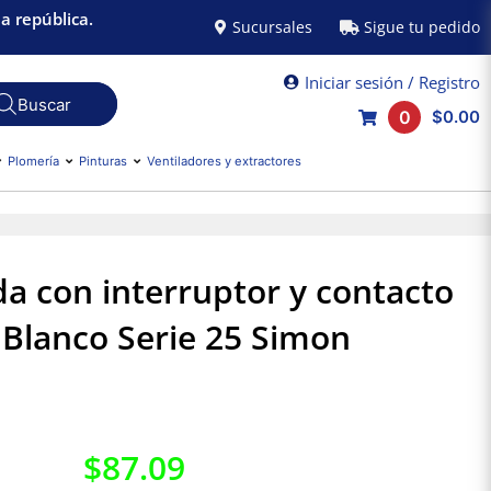
a república.
Sucursales
Sigue tu pedido
Iniciar sesión / Registro
0
$0.00
Plomería
Pinturas
Ventiladores y extractores
a con interruptor y contacto
 Blanco Serie 25 Simon
$
87.09