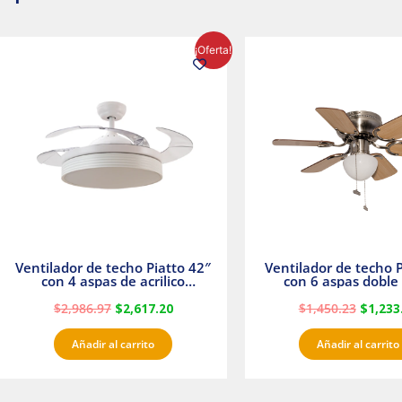
El
El
El
¡Oferta!
precio
precio
precio
original
actual
origina
era:
es:
era:
$2,986.97.
$2,617.20.
$1,450.
Ventilador de techo Piatto 42″
Ventilador de techo P
con 4 aspas de acrilico
con 6 aspas doble 
transparente
Satinado Master
$
2,986.97
$
2,617.20
$
1,450.23
$
1,233
Añadir al carrito
Añadir al carrito