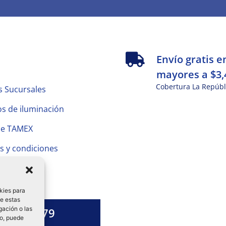
s
Envío gratis e
mayores a $3,
Cobertura La Repúbl
s Sucursales
s de iluminación
de TAMEX
s y condiciones
 Privacidad
kies para
de estas
gación o las
1328 13 79
to, puede