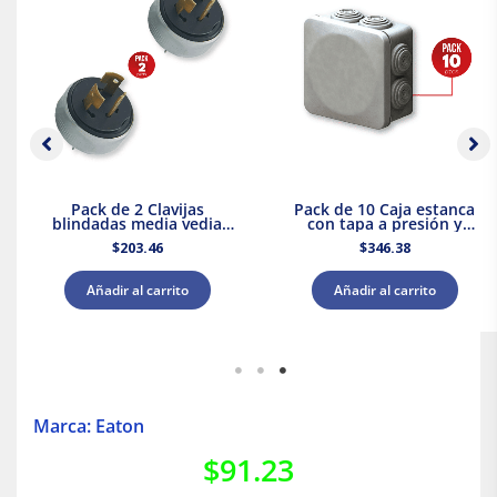
Pack de 2 Clavijas
Pack de 10 Caja estanca
blindadas media vedia
con tapa a presión y
vuelta 3P 20A 127V Royer
conos 80x80x45 IP55
$
203.46
$
346.38
Royer WDC0808P
Añadir al carrito
Añadir al carrito
Marca: Eaton
$
91.23