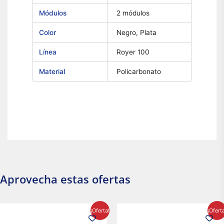
Módulos
2 módulos
Color
Negro, Plata
Línea
Royer 100
Material
Policarbonato
Aprovecha estas ofertas
El
El
El
El
¡Oferta!
¡Ofert
precio
precio
precio
precio
original
actual
original
actual