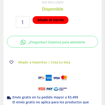
IVA INCLUIDO
Disponible
Placa
Añadir Al Carrito
armada
con
Interruptor
y
¿Preguntas? Estamos para atenderte
contacto
2P+T
Plata/Negro
Royer
Añadir a Favoritos | Crea tu lista
100
Eaton
cantidad
Envío gratis en tu pedido mayor a $3,499
El envío gratis no aplica para los productos que