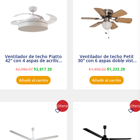
era:
es:
era:
es:
$2,986.97.
$2,617.20.
$1,450.23.
$1,233.2
Ventilador de techo Piatto
Ventilador de techo Petit
42″ con 4 aspas de acrilico
30″ con 6 aspas doble vista
transparente
Satinado Masterfan
$
2,986.97
$
2,617.20
$
1,450.23
$
1,233.29
Añadir al carrito
Añadir al carrito
El
El
El
El
¡Oferta!
¡Ofert
precio
precio
precio
precio
original
actual
original
actual
era:
es:
era:
es:
$854.30.
$716.50.
$895.16.
$716.50.