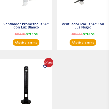
Ventilador Prometheus 56″
Ventilador Icarus 56″ Con
Con Luz Blanco
Luz Negro
$
854.30
$
716.50
$
895.16
$
716.50
Añadir al carrito
Añadir al carrito
El
El
¡Oferta!
precio
precio
original
actual
era:
es:
$1,199.00.
$1,020.31.