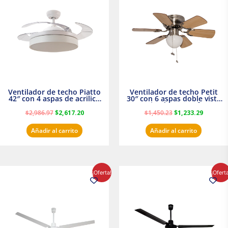
era:
es:
era:
es:
$2,986.97.
$2,617.20.
$1,450.23.
$1,233.2
Ventilador de techo Piatto
Ventilador de techo Petit
42″ con 4 aspas de acrilico
30″ con 6 aspas doble vista
transparente
Satinado Masterfan
$
2,986.97
$
2,617.20
$
1,450.23
$
1,233.29
Añadir al carrito
Añadir al carrito
El
El
El
El
¡Oferta!
¡Ofert
precio
precio
precio
precio
original
actual
original
actual
era:
es:
era:
es:
$854.30.
$716.50.
$895.16.
$716.50.