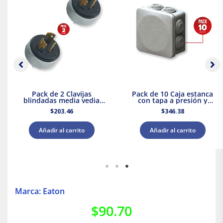
Pack de 2 Clavijas
Pack de 10 Caja estanca
blindadas media vedia
con tapa a presión y
vuelta 3P 20A 127V Royer
conos 80x80x45 IP55
$
203.46
$
346.38
Royer WDC0808P
Añadir al carrito
Añadir al carrito
Marca: Eaton
$
90.70