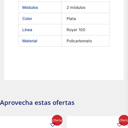
Módulos
2 módulos
Color
Plata
Línea
Royer 100
Material
Policarbonato
Aprovecha estas ofertas
El
El
El
El
¡Oferta!
¡Ofert
precio
precio
precio
precio
original
actual
original
actual