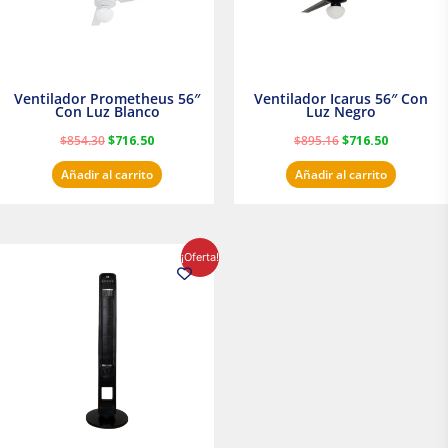
Ventilador Prometheus 56″
Ventilador Icarus 56″ Con
Con Luz Blanco
Luz Negro
$
854.30
$
716.50
$
895.16
$
716.50
Añadir al carrito
Añadir al carrito
El
El
¡Oferta!
precio
precio
original
actual
era:
es:
$1,199.00.
$1,020.31.