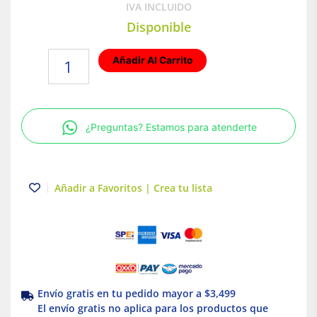
IVA INCLUIDO
Disponible
Placa
Añadir Al Carrito
armada
con
Interruptor
y
¿Preguntas? Estamos para atenderte
contacto
2P+T
Plata
Royer
Añadir a Favoritos | Crea tu lista
100
Eaton
cantidad
Envío gratis en tu pedido mayor a $3,499
El envío gratis no aplica para los productos que