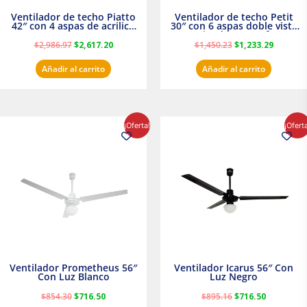
Ventilador de techo Piatto
Ventilador de techo Petit
42″ con 4 aspas de acrilico
30″ con 6 aspas doble vista
transparente
Satinado Masterfan
$
2,986.97
$
2,617.20
$
1,450.23
$
1,233.29
Añadir al carrito
Añadir al carrito
El
El
El
El
¡Oferta!
¡Ofert
precio
precio
precio
precio
original
actual
original
actual
era:
es:
era:
es:
$854.30.
$716.50.
$895.16.
$716.50.
Ventilador Prometheus 56″
Ventilador Icarus 56″ Con
Con Luz Blanco
Luz Negro
$
854.30
$
716.50
$
895.16
$
716.50