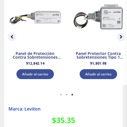
Panel de Protección
Panel Protector Contra
Contra Sobretensiones
Sobretensiones Tipo 1
Tipo 2 Supresor de Picos
Supresor de Picos 120/240
$
12,842.14
$
1,801.98
208Y/120 V CA Leviton
V CA Leviton
Añadir al carrito
Añadir al carrito
Marca: Leviton
$
35.35