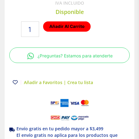
IVA INCLUIDO
Disponible
Placa
Añadir Al Carrito
armada
de
2
módulos
¿Preguntas? Estamos para atenderte
con
receptáculo
dúplex
Blanco
Añadir a Favoritos | Crea tu lista
Leviton
cantidad
Envío gratis en tu pedido mayor a $3,499
El envío gratis no aplica para los productos que