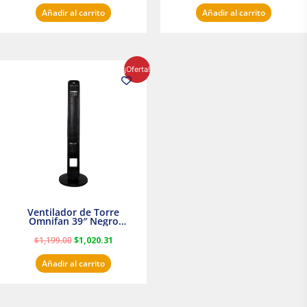
Añadir al carrito
Añadir al carrito
El
El
¡Oferta!
precio
precio
original
actual
era:
es:
$1,199.00.
$1,020.31.
Ventilador de Torre
Omnifan 39″ Negro
Masterfan
$
1,199.00
$
1,020.31
Añadir al carrito