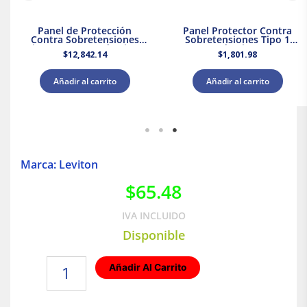
Panel de Protección
Panel Protector Contra
Contra Sobretensiones
Sobretensiones Tipo 1
Tipo 2 Supresor de Picos
Supresor de Picos 120/240
$
12,842.14
$
1,801.98
208Y/120 V CA Leviton
V CA Leviton
Añadir al carrito
Añadir al carrito
Marca: Leviton
$
65.48
IVA INCLUIDO
Disponible
Placa
Añadir Al Carrito
de
1
módulo