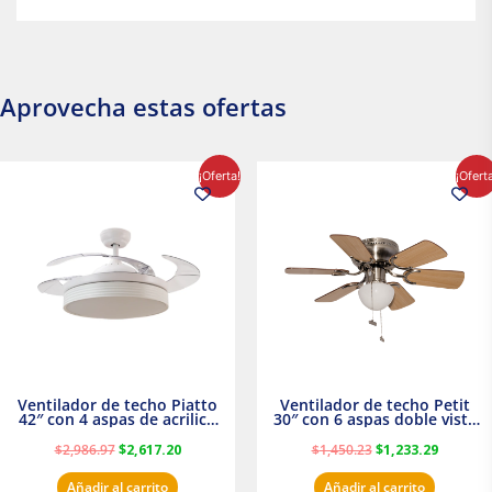
Aprovecha estas ofertas
El
El
El
El
¡Oferta!
¡Ofert
precio
precio
precio
precio
original
actual
original
actual
era:
es:
era:
es:
$2,986.97.
$2,617.20.
$1,450.23.
$1,233.2
Ventilador de techo Piatto
Ventilador de techo Petit
42″ con 4 aspas de acrilico
30″ con 6 aspas doble vista
transparente
Satinado Masterfan
$
2,986.97
$
2,617.20
$
1,450.23
$
1,233.29
Añadir al carrito
Añadir al carrito