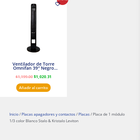
precio
precio
original
actual
era:
es:
$1,199.00.
$1,020.31.
Ventilador de Torre
Omnifan 39″ Negro
Masterfan
$
1,199.00
$
1,020.31
Añadir al carrito
Inicio
/
Placas apagadores y contactos
/
Placas
/ Placa de 1 módulo
1/3 color Blanco Stalo & Kristalo Leviton