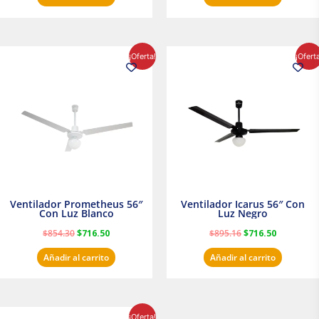
El
El
El
El
¡Oferta!
¡Ofert
precio
precio
precio
precio
original
actual
original
actual
era:
es:
era:
es:
$854.30.
$716.50.
$895.16.
$716.50.
Ventilador Prometheus 56″
Ventilador Icarus 56″ Con
Con Luz Blanco
Luz Negro
$
854.30
$
716.50
$
895.16
$
716.50
Añadir al carrito
Añadir al carrito
El
El
¡Oferta!