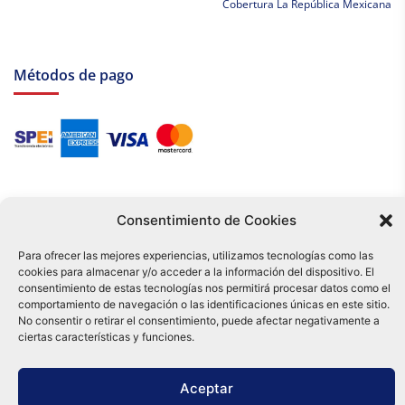
Cobertura La República Mexicana
Métodos de pago
Consentimiento de Cookies
Para ofrecer las mejores experiencias, utilizamos tecnologías como las
cookies para almacenar y/o acceder a la información del dispositivo. El
Tu compra es respaldada por nuestro certificado SSL y operada bajo las
consentimiento de estas tecnologías nos permitirá procesar datos como el
mejores prácticas de seguridad.
comportamiento de navegación o las identificaciones únicas en este sitio.
Distribuidora Tamex - México
No consentir o retirar el consentimiento, puede afectar negativamente a
e-commerce
ciertas características y funciones.
0
Aceptar