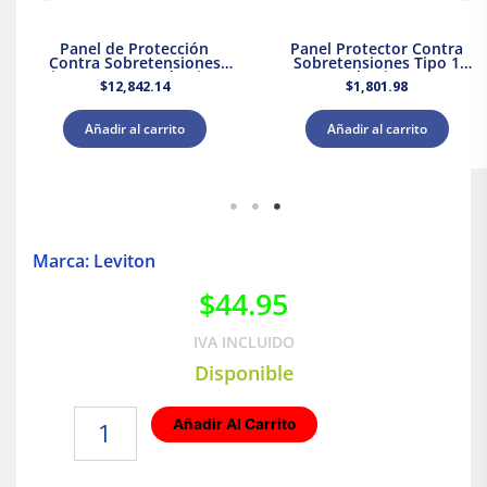
Panel de Protección
Panel Protector Contra
Contra Sobretensiones
Sobretensiones Tipo 1
Tipo 2 Supresor de Picos
Supresor de Picos 120/240
$
12,842.14
$
1,801.98
208Y/120 V CA Leviton
V CA Leviton
Añadir al carrito
Añadir al carrito
Marca: Leviton
$
44.95
IVA INCLUIDO
Disponible
Placa
Añadir Al Carrito
de
2
módulos