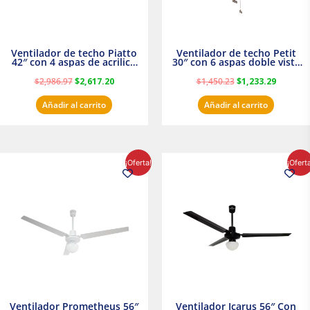
Ventilador de techo Piatto
Ventilador de techo Petit
42″ con 4 aspas de acrilico
30″ con 6 aspas doble vista
transparente
Satinado Masterfan
$
2,986.97
$
2,617.20
$
1,450.23
$
1,233.29
Añadir al carrito
Añadir al carrito
El
El
El
El
¡Oferta!
¡Ofert
precio
precio
precio
precio
original
actual
original
actual
era:
es:
era:
es:
$854.30.
$716.50.
$895.16.
$716.50.
Ventilador Prometheus 56″
Ventilador Icarus 56″ Con