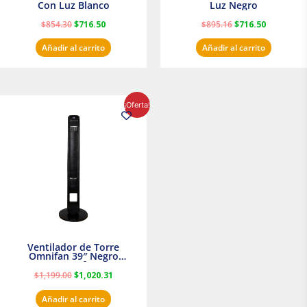
Con Luz Blanco
Luz Negro
$
854.30
$
716.50
$
895.16
$
716.50
Añadir al carrito
Añadir al carrito
El
El
¡Oferta!
precio
precio
original
actual
era:
es:
$1,199.00.
$1,020.31.
Ventilador de Torre
Omnifan 39″ Negro
Masterfan
$
1,199.00
$
1,020.31
Añadir al carrito