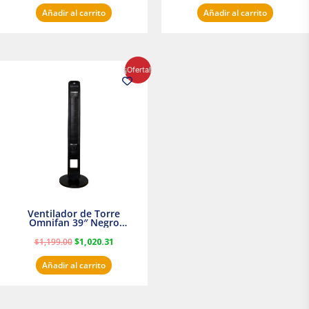
Añadir al carrito
Añadir al carrito
El
El
¡Oferta!
precio
precio
original
actual
era:
es:
$1,199.00.
$1,020.31.
Ventilador de Torre
Omnifan 39″ Negro
Masterfan
$
1,199.00
$
1,020.31
Añadir al carrito