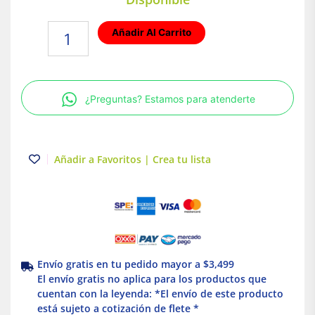
Placa
Añadir Al Carrito
de
3
módulos
de
¿Preguntas? Estamos para atenderte
1/3
color
Dorado
Stalo
Añadir a Favoritos | Crea tu lista
&
Kristalo
Leviton
cantidad
Envío gratis en tu pedido mayor a $3,499
El envío gratis no aplica para los productos que
cuentan con la leyenda: *El envío de este producto
está sujeto a cotización de flete *