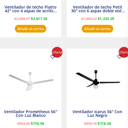
Ventilador de techo Piatto
Ventilador de techo Petit
42″ con 4 aspas de acrilico
30″ con 6 aspas doble vista
transparente
Satinado Masterfan
$
2,986.97
$
2,617.20
$
1,450.23
$
1,233.29
Añadir al carrito
Añadir al carrito
El
El
El
El
¡Oferta!
¡Ofert
precio
precio
precio
precio
original
actual
original
actual
era:
es:
era:
es:
$854.30.
$716.50.
$895.16.
$716.50.
Ventilador Prometheus 56″
Ventilador Icarus 56″ Con
Con Luz Blanco
Luz Negro
$
854.30
$
716.50
$
895.16
$
716.50