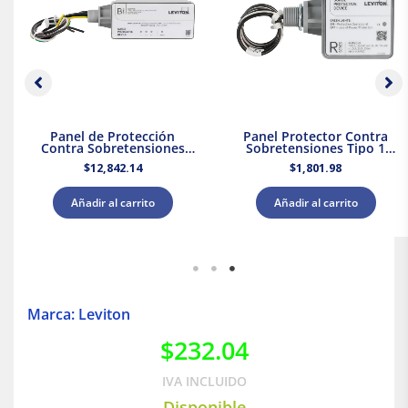
Panel de Protección
Panel Protector Contra
Contra Sobretensiones
Sobretensiones Tipo 1
Tipo 2 Supresor de Picos
Supresor de Picos 120/240
$
12,842.14
$
1,801.98
208Y/120 V CA Leviton
V CA Leviton
Añadir al carrito
Añadir al carrito
Marca: Leviton
$
232.04
IVA INCLUIDO
Disponible