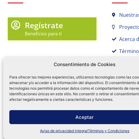
Nuestra
Regístrate
Proyecto
Beneficios para tí
Acerca 
Término
Promociones y Novedades
Aviso de
Consentimiento de Cookies
Sígue tu pedido
Para ofrecer las mejores experiencias, utilizamos tecnologías como las coo
almacenar y/o acceder a la información del dispositivo. El consentimiento 
Mi Cuenta en Tamex
tecnologías nos permitirá procesar datos como el comportamiento de nave
55 
identificaciones únicas en este sitio. No consentir o retirar el consentimien
Mis Favoritos
afectar negativamente a ciertas características y funciones.
¿Tien
0
Facebo
Ins
f
Aceptar
Aviso de privacidad integral
Términos y Condiciones
Distribuidora Tamex - México
e-commerce