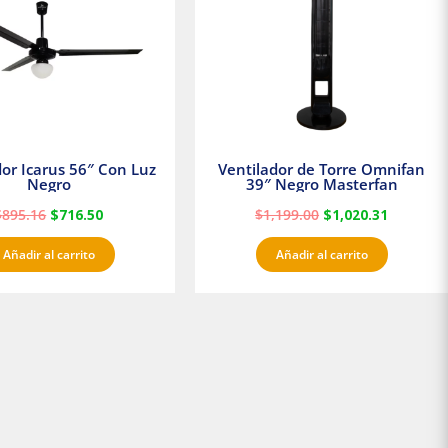
dor Icarus 56″ Con Luz
Ventilador de Torre Omnifan
Negro
39″ Negro Masterfan
$
895.16
$
716.50
$
1,199.00
$
1,020.31
Añadir al carrito
Añadir al carrito