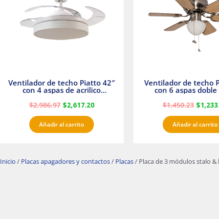
Ventilador de techo Piatto 42″
Ventilador de techo P
con 4 aspas de acrilico
con 6 aspas doble 
transparente
Satinado Master
$
2,986.97
$
2,617.20
$
1,450.23
$
1,233
Añadir al carrito
Añadir al carrito
Inicio
/
Placas apagadores y contactos
/
Placas
/ Placa de 3 módulos stalo & 