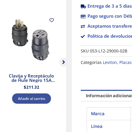
Entrega de 3 a 5 días
Pago seguro con Débi
Aceptamos transfere
Política de devolucio
SKU
053-L12-29000-02B
Categorías
Leviton
,
Placas
Clavija y Receptáculo
Panel de Protección
de Hule Negro 15A
Contra
125V Leviton
Sobretensiones Tipo 2
S
$
211.32
$
12,842.14
Supresor de Picos
208Y/120 V CA
1
Información adiciona
Leviton
Añadir al carrito
Añadir al carrito
Marca
Línea