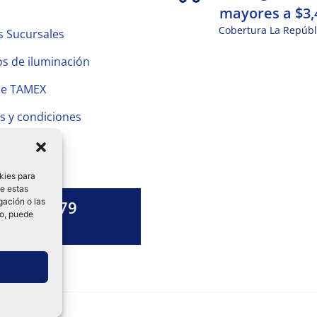
mayores a $3,
Cobertura La Repúbl
s Sucursales
s de iluminación
de TAMEX
s y condiciones
 Privacidad
kies para
de estas
gación o las
1328 13 79
to, puede
es una duda?
ok-
tagram
Linkedin-
in