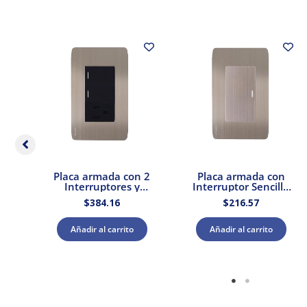
r
Placa armada con 2
Placa armada con
Interruptores y
Interruptor Sencillo
po 1
Contacto Stalo &
Acero Stalo & Kristalo
$
384.16
$
216.57
os
Kristalo Leviton
Leviton
ton
Añadir al carrito
Añadir al carrito