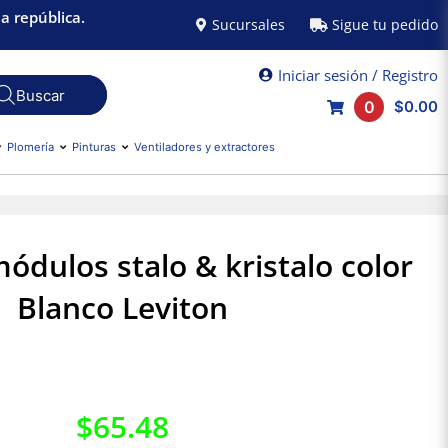
a república.
Sucursales
Sigue tu pedido
Iniciar sesión / Registro
0
$0.00
Plomería
Pinturas
Ventiladores y extractores
módulos stalo & kristalo color
Blanco Leviton
$
65.48