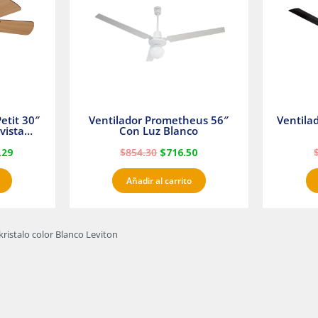
etit 30″
Ventilador Prometheus 56″
Ventila
vista
Con Luz Blanco
fan
.29
$
854.30
$
716.50
Añadir al carrito
kristalo color Blanco Leviton