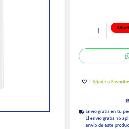
Placa
Añadir
de
3
módulos
stalo
&
kristalo
color
Blanco
Añadir a Favoritos
Leviton
cantidad
Envío gratis en tu p
El envío gratis no ap
envío de este product