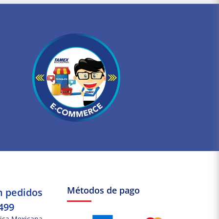
Métodos de pago
n pedidos
499
ica Mexicana