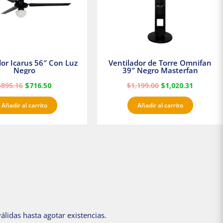
dor Icarus 56″ Con Luz
Ventilador de Torre Omnifan
Negro
39″ Negro Masterfan
$
895.16
$
716.50
$
1,199.00
$
1,020.31
Añadir al carrito
Añadir al carrito
álidas hasta agotar existencias.