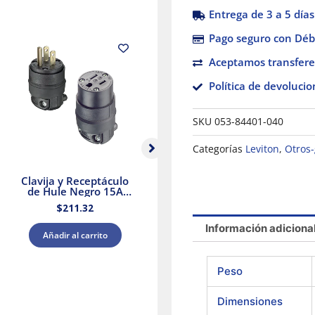
Entrega de 3 a 5 días
Pago seguro con Débi
Aceptamos transfere
Política de devolucio
SKU
053-84401-040
Categorías
Leviton
,
Otros-
Clavija y Receptáculo
Panel de Protección
de Hule Negro 15A
Contra
125V Leviton
Sobretensiones Tipo 2
S
$
211.32
$
12,842.14
Supresor de Picos
208Y/120 V CA
1
Información adiciona
Leviton
Añadir al carrito
Añadir al carrito
Peso
Dimensiones