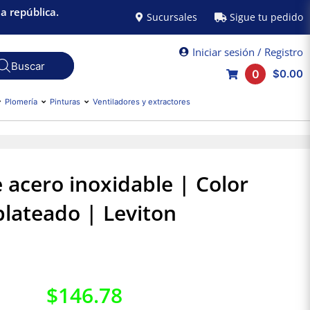
a república.
Sucursales
Sigue tu pedido
Iniciar sesión / Registro
0
$0.00
Plomería
Pinturas
Ventiladores y extractores
 acero inoxidable | Color
plateado | Leviton
$
146.78