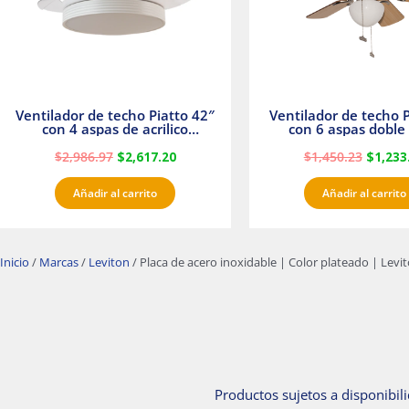
Ventilador de techo Piatto 42″
Ventilador de techo P
con 4 aspas de acrilico
con 6 aspas doble 
transparente
Satinado Master
$
2,986.97
$
2,617.20
$
1,450.23
$
1,233
Añadir al carrito
Añadir al carrito
Inicio
/
Marcas
/
Leviton
/ Placa de acero inoxidable | Color plateado | Levi
Productos sujetos a disponibili