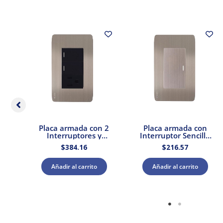
r
Placa armada con 2
Placa armada con
Interruptores y
Interruptor Sencillo
po 1
Contacto Stalo &
Acero Stalo & Kristalo
$
384.16
$
216.57
os
Kristalo Leviton
Leviton
ton
Añadir al carrito
Añadir al carrito