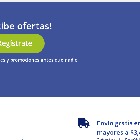
ibe ofertas!
Regístrate
es y promociones antes que nadie.
s
Envío gratis e
mayores a $3,
Cobertura La Repúbl