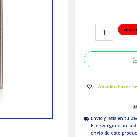
Placa
Añadir
de
acero
inoxidable
|
Color
plateado
|
Leviton
Añadir a Favoritos
cantidad
Envío gratis en tu p
El envío gratis no ap
envío de este product