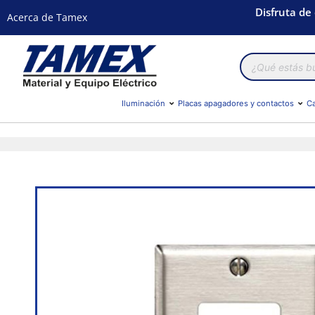
Disfruta de
Acerca de Tamex
Búsqueda
de
productos
Iluminación
Placas apagadores y contactos
Ca