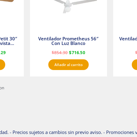
etit 30″
Ventilador Prometheus 56″
Ventila
vista
Con Luz Blanco
fan
.29
$
854.30
$
716.50
Añadir al carrito
ton
dad. - Precios sujetos a cambios sin previo aviso. - Promociones v