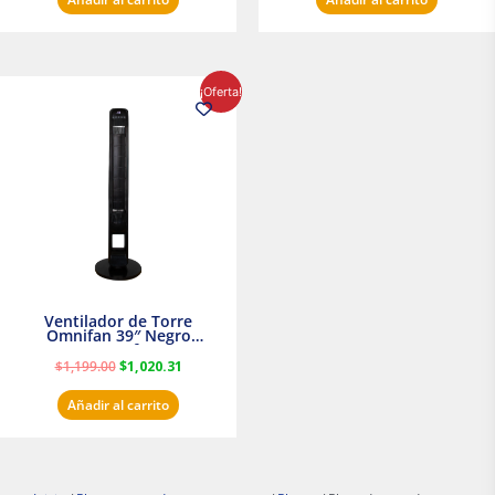
El
El
¡Oferta!
precio
precio
original
actual
era:
es:
$1,199.00.
$1,020.31.
Ventilador de Torre
Omnifan 39″ Negro
Masterfan
$
1,199.00
$
1,020.31
Añadir al carrito