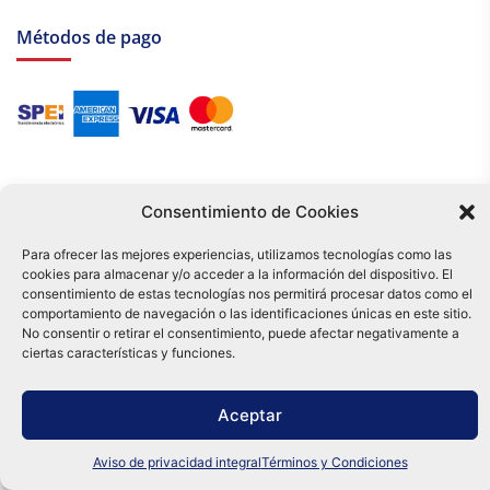
Métodos de pago
Consentimiento de Cookies
Para ofrecer las mejores experiencias, utilizamos tecnologías como las
cookies para almacenar y/o acceder a la información del dispositivo. El
Tu compra es respaldada por nuestro certificado SSL y operada bajo las
consentimiento de estas tecnologías nos permitirá procesar datos como el
mejores prácticas de seguridad.
comportamiento de navegación o las identificaciones únicas en este sitio.
Distribuidora Tamex - México
No consentir o retirar el consentimiento, puede afectar negativamente a
e-commerce
ciertas características y funciones.
0
Aceptar
Aviso de privacidad integral
Términos y Condiciones