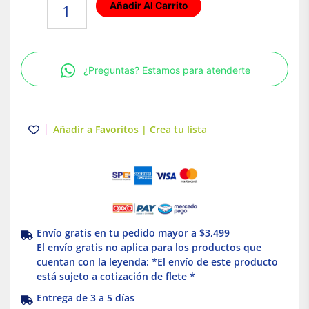
Placa
Añadir Al Carrito
de
pared
resistente
al
¿Preguntas? Estamos para atenderte
clima
con
tapa
vertical
Añadir a Favoritos | Crea tu lista
de
cierre
automático
|
Nylon
termoplástico
|
Envío gratis en tu pedido mayor a $3,499
Gris.
El envío gratis no aplica para los productos que
Leviton
cuentan con la leyenda: *El envío de este producto
cantidad
está sujeto a cotización de flete *
Entrega de 3 a 5 días