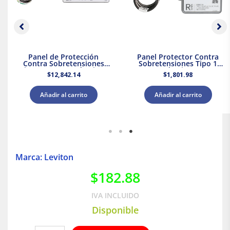
Panel de Protección
Panel Protector Contra
Contra Sobretensiones
Sobretensiones Tipo 1
Tipo 2 Supresor de Picos
Supresor de Picos 120/240
$
12,842.14
$
1,801.98
208Y/120 V CA Leviton
V CA Leviton
Añadir al carrito
Añadir al carrito
Marca: Leviton
$
182.88
IVA INCLUIDO
Disponible