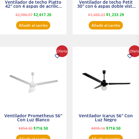
Ventilador de techo Piatto
Ventilador de techo Petit
42″ con 4 aspas de acrilico
30″ con 6 aspas doble vista
transparente
Satinado Masterfan
$
2,986.97
$
2,617.20
$
1,450.23
$
1,233.29
Añadir al carrito
Añadir al carrito
El
El
El
El
¡Oferta!
¡Ofert
precio
precio
precio
precio
original
actual
original
actual
era:
es:
era:
es:
$854.30.
$716.50.
$895.16.
$716.50.
Ventilador Prometheus 56″
Ventilador Icarus 56″ Con
Con Luz Blanco
Luz Negro
$
854.30
$
716.50
$
895.16
$
716.50
Añadir al carrito
Añadir al carrito