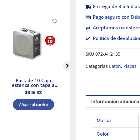
Entrega de 3 a 5 días
Pago seguro con Débi
Aceptamos transfere
Política de devolucio
SKU
072-AH2135
Categorías
Eaton
,
Placas
Pack de 10 Caja
PLACA
estanca con tapa a
P/INTERRUPTORES /
presión y conos
DIMMERS BLANCA
$
346.38
$
38.27
80x80x45 IP55 Royer
80701-00W
WDC0808P
Información adiciona
Añadir al carrito
Añadir al carrito
Marca
Color