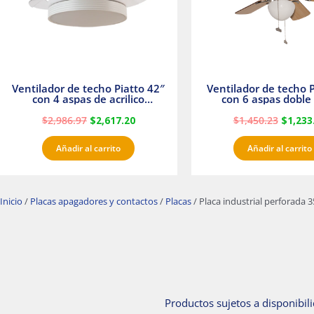
Ventilador de techo Piatto 42″
Ventilador de techo P
con 4 aspas de acrilico
con 6 aspas doble 
transparente
Satinado Master
$
2,986.97
$
2,617.20
$
1,450.23
$
1,233
Añadir al carrito
Añadir al carrito
Inicio
/
Placas apagadores y contactos
/
Placas
/ Placa industrial perforada
Productos sujetos a disponibili