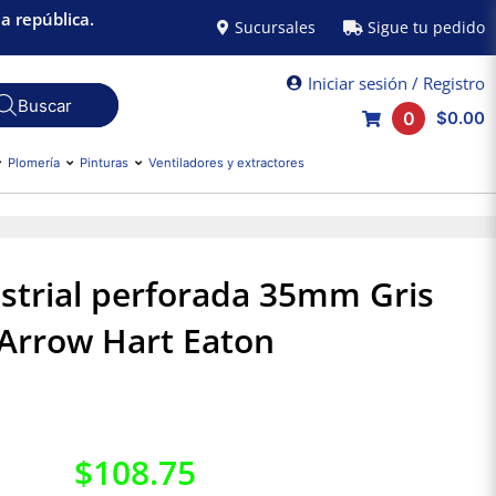
a república.
Sucursales
Sigue tu pedido
Iniciar sesión / Registro
0
$0.00
Plomería
Pinturas
Ventiladores y extractores
ustrial perforada 35mm Gris
Arrow Hart Eaton
$
108.75