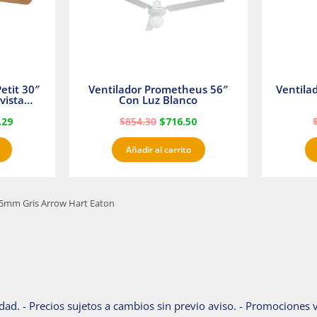
etit 30″
Ventilador Prometheus 56″
Ventila
vista
Con Luz Blanco
fan
.29
$
854.30
$
716.50
Añadir al carrito
 35mm Gris Arrow Hart Eaton
dad. - Precios sujetos a cambios sin previo aviso. - Promociones v