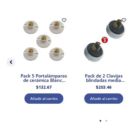
3
Pack 5 Portalámparas
Pack de 2 Clavijas
 &
de cerámica Blanca
blindadas media
n
E27 250V 660W Royer
vedia vuelta 3P 20A
$
132.67
$
203.46
127V Royer
Añadir al carrito
Añadir al carrito