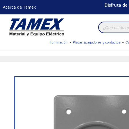
Disfruta de
Acerca de Tamex
Búsqueda
de
productos
Iluminación
Placas apagadores y contactos
Ca