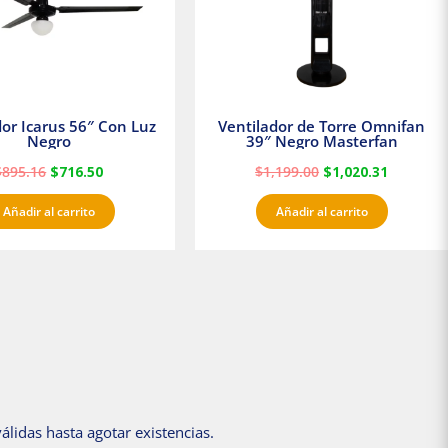
dor Icarus 56″ Con Luz
Ventilador de Torre Omnifan
Negro
39″ Negro Masterfan
$
895.16
$
716.50
$
1,199.00
$
1,020.31
Añadir al carrito
Añadir al carrito
álidas hasta agotar existencias.