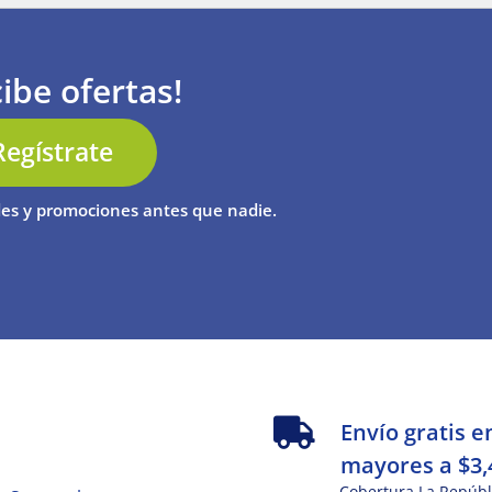
ibe ofertas!
Regístrate
es y promociones antes que nadie.
s
Envío gratis e
mayores a $3,
Cobertura La Repúbl