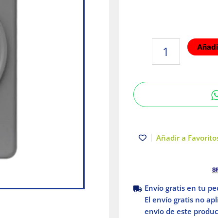
Placa
Añadir
industrial
perforada
35mm
Gris
Arrow
Hart
Eaton
cantidad
Añadir a Favoritos
Envío gratis en tu p
El envío gratis no ap
envío de este product