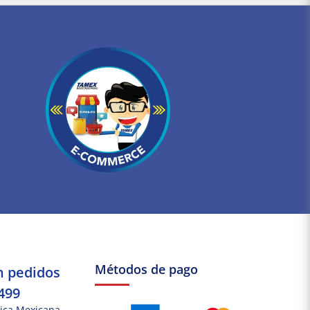
Métodos de pago
n pedidos
499
ica Mexicana