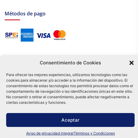
Métodos de pago
Consentimiento de Cookies
Para ofrecer las mejores experiencias, utilizamos tecnologías como las
cookies para almacenar y/o acceder a la información del dispositivo. El
Tu compra es respaldada por nuestro certificado SSL y operada bajo las
consentimiento de estas tecnologías nos permitirá procesar datos como el
mejores prácticas de seguridad.
comportamiento de navegación o las identificaciones únicas en este sitio.
Distribuidora Tamex - México
No consentir o retirar el consentimiento, puede afectar negativamente a
e-commerce
ciertas características y funciones.
0
Aceptar
Aviso de privacidad integral
Términos y Condiciones