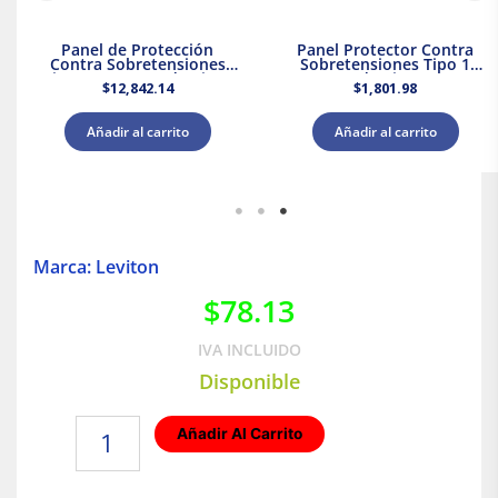
Panel de Protección
Panel Protector Contra
Contra Sobretensiones
Sobretensiones Tipo 1
Tipo 2 Supresor de Picos
Supresor de Picos 120/240
$
12,842.14
$
1,801.98
208Y/120 V CA Leviton
V CA Leviton
Añadir al carrito
Añadir al carrito
Marca: Leviton
$
78.13
IVA INCLUIDO
Disponible
Placa
Añadir Al Carrito
para
1
módulo