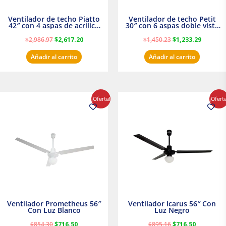
Ventilador de techo Piatto
Ventilador de techo Petit
42″ con 4 aspas de acrilico
30″ con 6 aspas doble vista
transparente
Satinado Masterfan
$
2,986.97
$
2,617.20
$
1,450.23
$
1,233.29
Añadir al carrito
Añadir al carrito
El
El
El
El
¡Oferta!
¡Ofert
precio
precio
precio
precio
original
actual
original
actual
era:
es:
era:
es:
$854.30.
$716.50.
$895.16.
$716.50.
Ventilador Prometheus 56″
Ventilador Icarus 56″ Con
Con Luz Blanco
Luz Negro
$
854.30
$
716.50
$
895.16
$
716.50