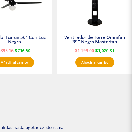
dor Icarus 56″ Con Luz
Ventilador de Torre Omnifan
Negro
39″ Negro Masterfan
$
895.16
$
716.50
$
1,199.00
$
1,020.31
Añadir al carrito
Añadir al carrito
álidas hasta agotar existencias.