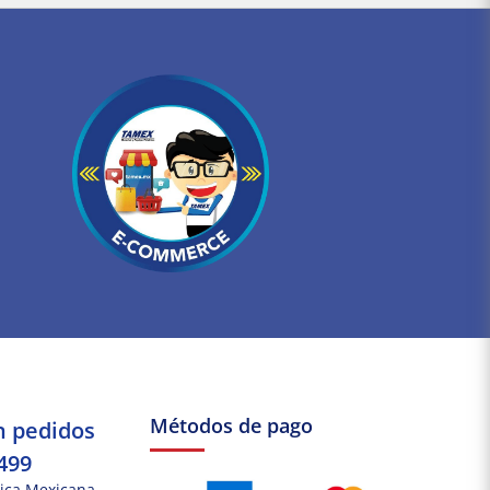
Métodos de pago
n pedidos
499
ica Mexicana