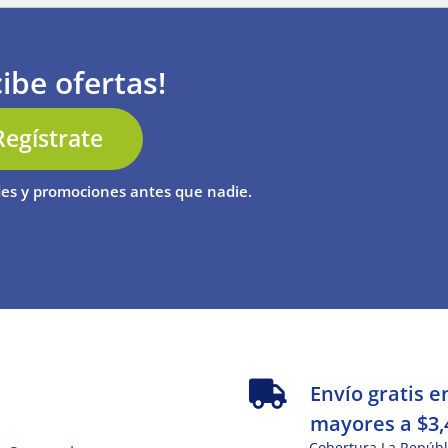
ibe ofertas!
Regístrate
es y promociones antes que nadie.
s
Envío gratis e
mayores a $3,
Cobertura La Repúbl