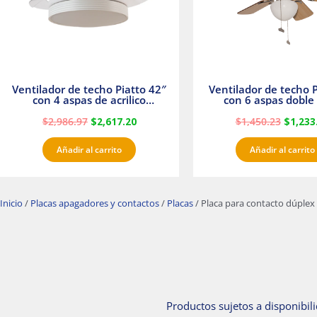
Ventilador de techo Piatto 42″
Ventilador de techo P
con 4 aspas de acrilico
con 6 aspas doble 
transparente
Satinado Master
$
2,986.97
$
2,617.20
$
1,450.23
$
1,233
Añadir al carrito
Añadir al carrito
Inicio
/
Placas apagadores y contactos
/
Placas
/ Placa para contacto dúplex 
Productos sujetos a disponibili