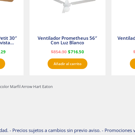
etit 30″
Ventilador Prometheus 56″
Ventila
vista
Con Luz Blanco
fan
.29
$
854.30
$
716.50
Añadir al carrito
color Marfil Arrow Hart Eaton
dad. - Precios sujetos a cambios sin previo aviso. - Promociones v