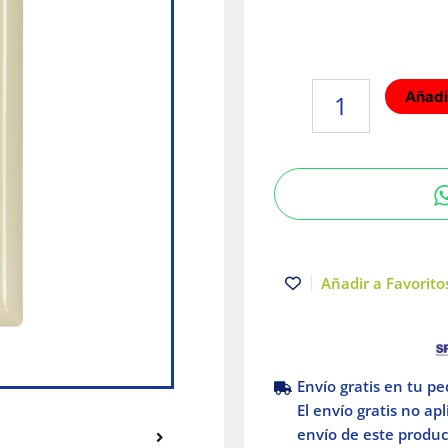
Placa
Añadir
para
contacto
dúplex
color
Marfil
Arrow
Hart
Eaton
Añadir a Favoritos
cantidad
Envío gratis en tu p
El envío gratis no ap
envío de este product