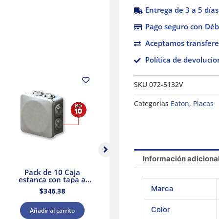
Entrega de 3 a 5 días
Pago seguro con Débi
Aceptamos transfere
Política de devolucio
SKU
072-5132V
Categorías
Eaton
,
Placas
Información adiciona
Pack de 10 Caja
PLACA
estanca con tapa a
P/INTERRUPTORES /
presión y conos
DIMMERS BLANCA
Marca
$
346.38
$
38.27
80x80x45 IP55 Royer
80701-00W
WDC0808P
Color
Añadir al carrito
Añadir al carrito