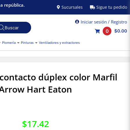
a república.
Sucursales
Sigue tu pedido
Iniciar sesión / Registro
0
$0.00
Plomería
Pinturas
Ventiladores y extractores
contacto dúplex color Marfil
Arrow Hart Eaton
$
17.42