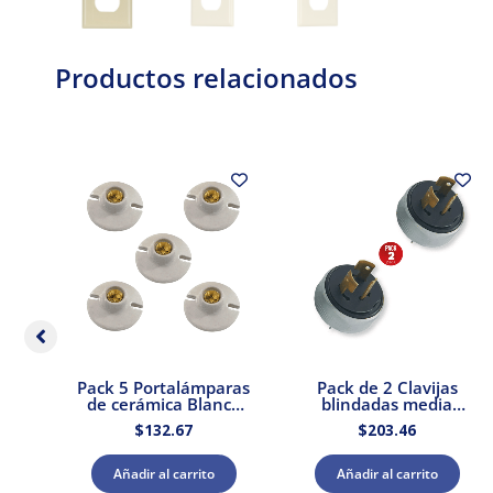
Productos relacionados
3
Pack 5 Portalámparas
Pack de 2 Clavijas
 &
de cerámica Blanca
blindadas media
n
E27 250V 660W Royer
vedia vuelta 3P 20A
$
132.67
$
203.46
127V Royer
Añadir al carrito
Añadir al carrito