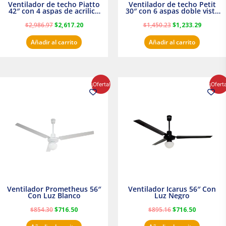
Ventilador de techo Piatto
Ventilador de techo Petit
42″ con 4 aspas de acrilico
30″ con 6 aspas doble vista
transparente
Satinado Masterfan
$
2,986.97
$
2,617.20
$
1,450.23
$
1,233.29
Añadir al carrito
Añadir al carrito
El
El
El
El
¡Oferta!
¡Ofert
precio
precio
precio
precio
original
actual
original
actual
era:
es:
era:
es:
$854.30.
$716.50.
$895.16.
$716.50.
Ventilador Prometheus 56″
Ventilador Icarus 56″ Con
Con Luz Blanco
Luz Negro
$
854.30
$
716.50
$
895.16
$
716.50