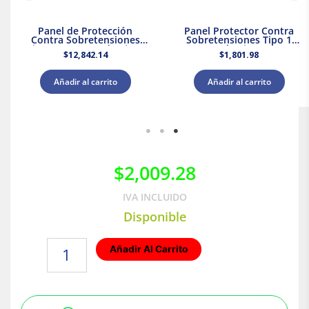
Panel de Protección
Panel Protector Contra
Contra Sobretensiones
Sobretensiones Tipo 1
Tipo 2 Supresor de Picos
Supresor de Picos 120/240
$
12,842.14
$
1,801.98
208Y/120 V CA Leviton
V CA Leviton
Añadir al carrito
Añadir al carrito
$
2,009.28
IVA INCLUIDO
Disponible
Placa
Añadir Al Carrito
Pop-
Up
con
Receptáculo