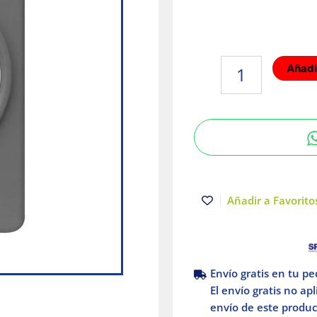
Placa
Añadir
tipo
industrial
perforada
55mm
Gris
Arrow
Hart
Eaton
Añadir a Favoritos
cantidad
Envío gratis en tu p
El envío gratis no ap
envío de este product