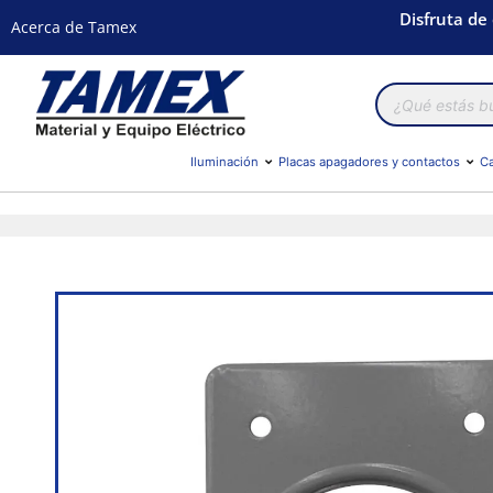
Disfruta de
Acerca de Tamex
Búsqueda
de
productos
Iluminación
Placas apagadores y contactos
Ca