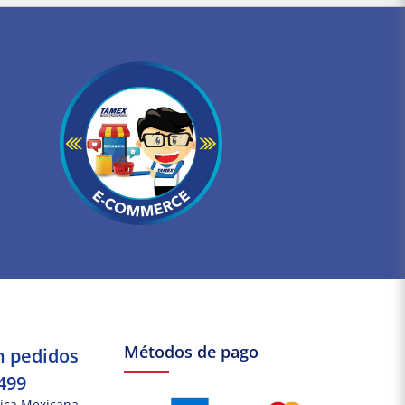
Métodos de pago
n pedidos
499
ica Mexicana