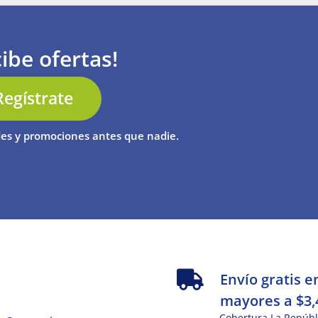
ibe ofertas!
Regístrate
es y promociones antes que nadie.
s
Envío gratis e
mayores a $3,
Cobertura La Repúbl