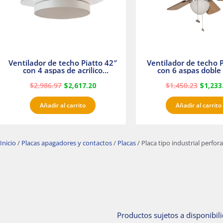
Ventilador de techo Piatto 42″
Ventilador de techo P
con 4 aspas de acrilico
con 6 aspas doble 
transparente
Satinado Master
$
2,986.97
$
2,617.20
$
1,450.23
$
1,233
Añadir al carrito
Añadir al carrito
Inicio
/
Placas apagadores y contactos
/
Placas
/ Placa tipo industrial perf
Productos sujetos a disponibili