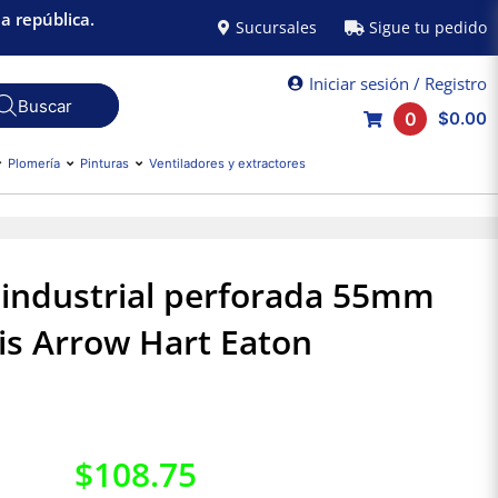
a república.
Sucursales
Sigue tu pedido
Iniciar sesión / Registro
0
$0.00
Plomería
Pinturas
Ventiladores y extractores
o industrial perforada 55mm
is Arrow Hart Eaton
$
108.75