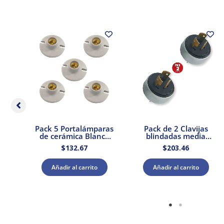
3
Pack 5 Portalámparas
Pack de 2 Clavijas
 &
de cerámica Blanca
blindadas media
n
E27 250V 660W Royer
vedia vuelta 3P 20A
$
132.67
$
203.46
127V Royer
Añadir al carrito
Añadir al carrito