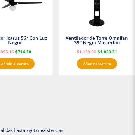
dor Icarus 56″ Con Luz
Ventilador de Torre Omnifan
Negro
39″ Negro Masterfan
$
895.16
$
716.50
$
1,199.00
$
1,020.31
Añadir al carrito
Añadir al carrito
álidas hasta agotar existencias.