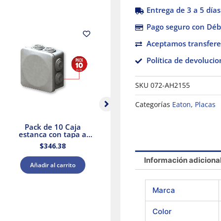
Entrega de 3 a 5 días
Pago seguro con Débi
Aceptamos transfere
Política de devolucio
SKU
072-AH2155
Categorías
Eaton
,
Placas
Pack de 10 Caja
PLACA
estanca con tapa a
P/INTERRUPTORES /
presión y conos
DIMMERS BLANCA
$
346.38
$
38.27
80x80x45 IP55 Royer
80701-00W
WDC0808P
Información adiciona
Añadir al carrito
Añadir al carrito
Marca
Color