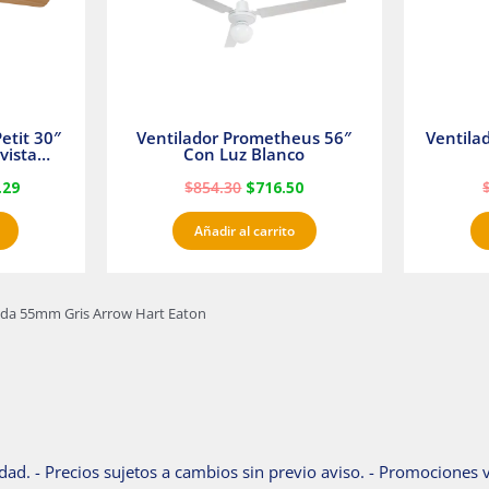
etit 30″
Ventilador Prometheus 56″
Ventila
vista
Con Luz Blanco
fan
.29
$
854.30
$
716.50
Añadir al carrito
orada 55mm Gris Arrow Hart Eaton
dad. - Precios sujetos a cambios sin previo aviso. - Promociones v