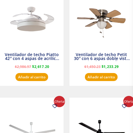
original
actual
original
actual
era:
es:
era:
es:
$2,986.97.
$2,617.20.
$1,450.23.
$1,233.2
Ventilador de techo Piatto
Ventilador de techo Petit
42″ con 4 aspas de acrilico
30″ con 6 aspas doble vista
transparente
Satinado Masterfan
$
2,986.97
$
2,617.20
$
1,450.23
$
1,233.29
Añadir al carrito
Añadir al carrito
El
El
El
El
¡Oferta!
¡Ofert
precio
precio
precio
precio
original
actual
original
actual
era:
es:
era:
es:
$854.30.
$716.50.
$895.16.
$716.50.