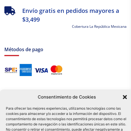
Envío gratis en pedidos mayores a
$3,499
Cobertura La República Mexicana
Métodos de pago
Consentimiento de Cookies
Para ofrecer las mejores experiencias, utilizamos tecnologías como las
cookies para almacenar y/o acceder a la información del dispositivo. El
Tu compra es respaldada por nuestro certificado SSL y operada bajo las
consentimiento de estas tecnologías nos permitirá procesar datos como el
mejores prácticas de seguridad.
comportamiento de navegación o las identificaciones únicas en este sitio.
Distribuidora Tamex - México
No consentir o retirar el consentimiento, puede afectar negativamente a