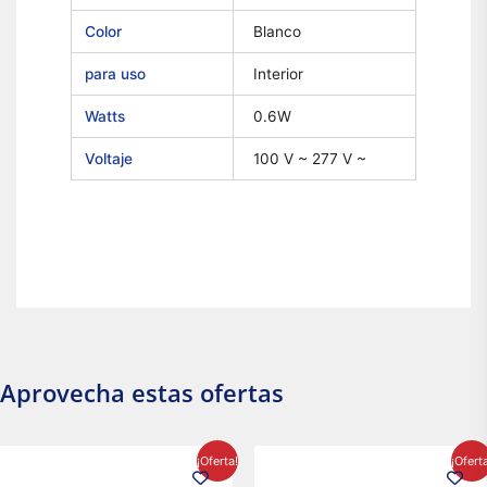
Color
Blanco
para uso
Interior
Watts
0.6W
Voltaje
100 V ~ 277 V ~
Aprovecha estas ofertas
El
El
El
El
¡Oferta!
¡Ofert
precio
precio
precio
precio