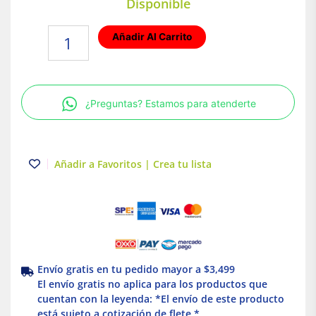
Disponible
Plafon
Añadir Al Carrito
LED
Luz
de
día
¿Preguntas? Estamos para atenderte
6W
Blanco
Illux
cantidad
Añadir a Favoritos | Crea tu lista
Envío gratis en tu pedido mayor a $3,499
El envío gratis no aplica para los productos que
cuentan con la leyenda: *El envío de este producto
está sujeto a cotización de flete *