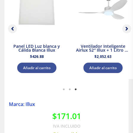
Panel LED Luz blanca y
Ventilador Inteligente
Cálida Blanca Illux
Airlux 52″ Illux + 1 Litro de
Pintura Blanca Acuario
$
426.88
$
2,052.63
Añadir al carrito
Añadir al carrito
Marca: Illux
$
171.01
IVA INCLUIDO