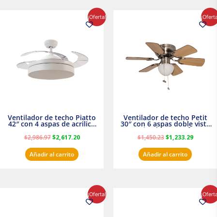
El
El
El
El
¡Oferta!
¡Ofert
precio
precio
precio
precio
original
actual
original
actual
era:
es:
era:
es:
$2,986.97.
$2,617.20.
$1,450.23.
$1,233.2
Ventilador de techo Piatto
Ventilador de techo Petit
42″ con 4 aspas de acrilico
30″ con 6 aspas doble vista
transparente
Satinado Masterfan
$
2,986.97
$
2,617.20
$
1,450.23
$
1,233.29
Añadir al carrito
Añadir al carrito
El
El
El
El
¡Oferta!
¡Ofert
precio
precio
precio
precio
original
actual
original
actual
era:
es:
era:
es: