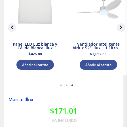
Panel LED Luz blanca y
Ventilador Inteligente
Cálida Blanca Illux
Airlux 52″ Illux + 1 Litro de
Pintura Blanca Acuario
$
426.88
$
2,052.63
Añadir al carrito
Añadir al carrito
Marca: Illux
$
171.01
IVA INCLUIDO