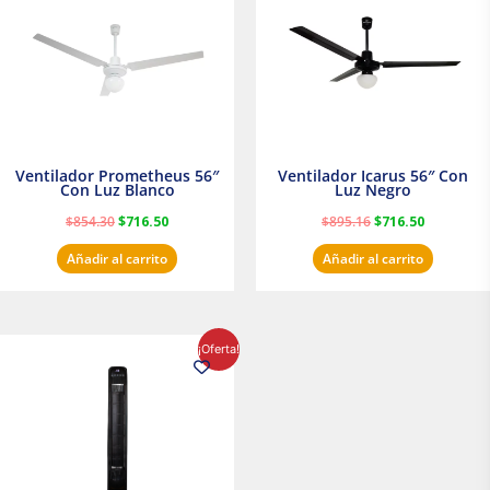
$854.30.
$716.50.
$895.16.
$716.50.
Ventilador Prometheus 56″
Ventilador Icarus 56″ Con
Con Luz Blanco
Luz Negro
$
854.30
$
716.50
$
895.16
$
716.50
Añadir al carrito
Añadir al carrito
El
El
¡Oferta!
precio
precio
original
actual
era:
es:
$1,199.00.
$1,020.31.