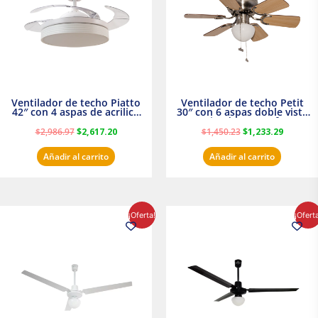
Ventilador de techo Piatto
Ventilador de techo Petit
42″ con 4 aspas de acrilico
30″ con 6 aspas doble vista
transparente
Satinado Masterfan
$
2,986.97
$
2,617.20
$
1,450.23
$
1,233.29
Añadir al carrito
Añadir al carrito
El
El
El
El
¡Oferta!
¡Ofert
precio
precio
precio
precio
original
actual
original
actual
era:
es:
era:
es:
$854.30.
$716.50.
$895.16.
$716.50.