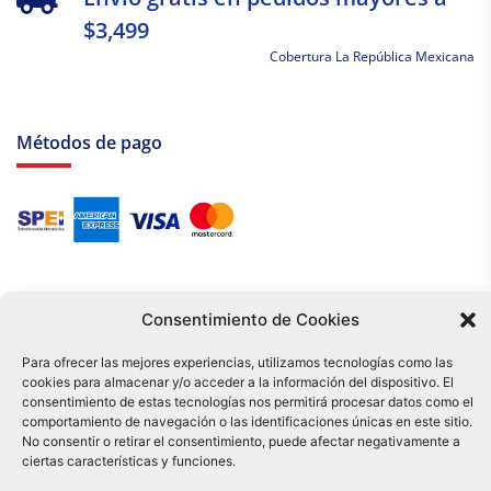
$3,499
Cobertura La República Mexicana
Métodos de pago
Consentimiento de Cookies
Para ofrecer las mejores experiencias, utilizamos tecnologías como las
cookies para almacenar y/o acceder a la información del dispositivo. El
Tu compra es respaldada por nuestro certificado SSL y operada bajo las
consentimiento de estas tecnologías nos permitirá procesar datos como el
mejores prácticas de seguridad.
comportamiento de navegación o las identificaciones únicas en este sitio.
Distribuidora Tamex - México
No consentir o retirar el consentimiento, puede afectar negativamente a
e-commerce
ciertas características y funciones.
0