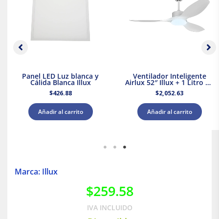
Panel LED Luz blanca y
Ventilador Inteligente
Cálida Blanca Illux
Airlux 52″ Illux + 1 Litro de
Pintura Blanca Acuario
$
426.88
$
2,052.63
Añadir al carrito
Añadir al carrito
Marca: Illux
$
259.58
IVA INCLUIDO