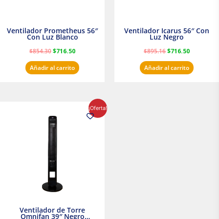
Ventilador Prometheus 56″
Ventilador Icarus 56″ Con
Con Luz Blanco
Luz Negro
$
854.30
$
716.50
$
895.16
$
716.50
Añadir al carrito
Añadir al carrito
El
El
¡Oferta!
precio
precio
original
actual
era:
es:
$1,199.00.
$1,020.31.
Ventilador de Torre
Omnifan 39″ Negro