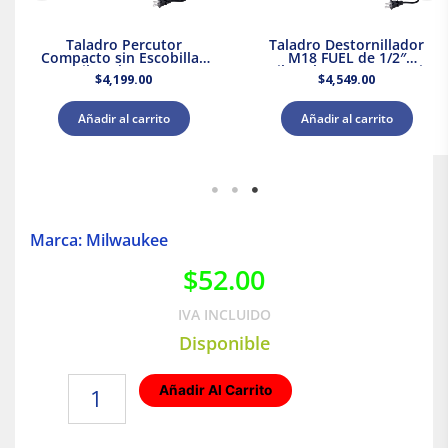
Taladro Percutor
Taladro Destornillador
Compacto sin Escobillas
M18 FUEL de 1/2″
M18 Milwaukee 3602-20 +
Milwaukee 2903-20 + Kit
$
4,199.00
$
4,549.00
Kit Batería y Cargador
Bateria y Cargador
Añadir al carrito
Añadir al carrito
Marca: Milwaukee
$
52.00
IVA INCLUIDO
Disponible
Punta
Añadir Al Carrito
de
impacto
No.3