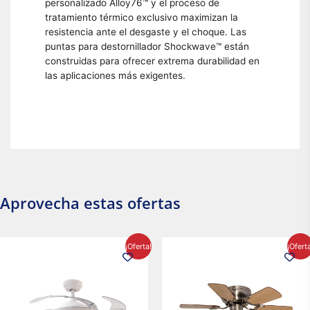
personalizado Alloy76™ y el proceso de
tratamiento térmico exclusivo maximizan la
resistencia ante el desgaste y el choque. Las
puntas para destornillador Shockwave™ están
construidas para ofrecer extrema durabilidad en
las aplicaciones más exigentes.
Aprovecha estas ofertas
El
El
El
El
¡Oferta!
¡Ofert
precio
precio
precio
precio
original
actual
original
actual
era:
es:
era:
es:
$2,986.97.
$2,617.20.
$1,450.23.
$1,233.2