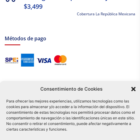
$3,499
Cobertura La República Mexicana
Métodos de pago
Consentimiento de Cookies
Para ofrecer las mejores experiencias, utilizamos tecnologías como las
cookies para almacenar y/o acceder a la información del dispositivo. El
Tu compra es respaldada por nuestro certificado SSL y operada bajo las
consentimiento de estas tecnologías nos permitirá procesar datos como el
mejores prácticas de seguridad.
comportamiento de navegación o las identificaciones únicas en este sitio.
Distribuidora Tamex - México
No consentir o retirar el consentimiento, puede afectar negativamente a
e-commerce
ciertas características y funciones.
0