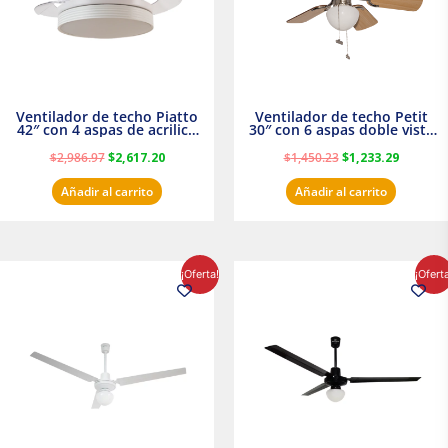
Ventilador de techo Piatto
Ventilador de techo Petit
42″ con 4 aspas de acrilico
30″ con 6 aspas doble vista
transparente
Satinado Masterfan
$
2,986.97
$
2,617.20
$
1,450.23
$
1,233.29
Añadir al carrito
Añadir al carrito
El
El
El
El
¡Oferta!
¡Ofert
precio
precio
precio
precio
original
actual
original
actual
era:
es:
era:
es:
$854.30.
$716.50.
$895.16.
$716.50.