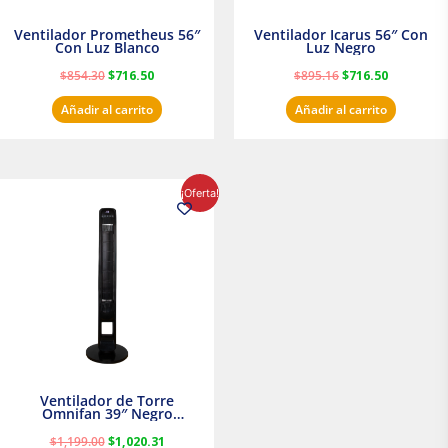
Ventilador Prometheus 56″
Ventilador Icarus 56″ Con
Con Luz Blanco
Luz Negro
$
854.30
$
716.50
$
895.16
$
716.50
Añadir al carrito
Añadir al carrito
El
El
¡Oferta!
precio
precio
original
actual
era:
es:
$1,199.00.
$1,020.31.
Ventilador de Torre
Omnifan 39″ Negro
Masterfan
$
1,199.00
$
1,020.31