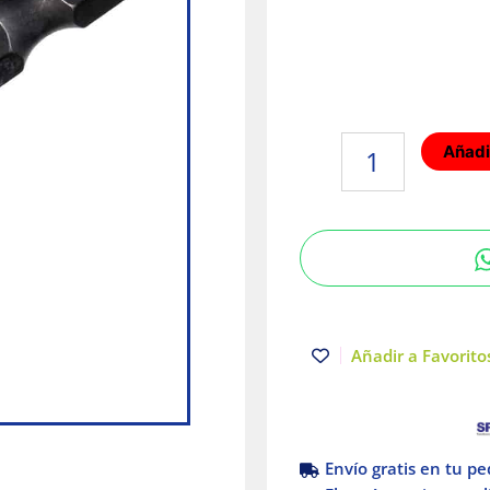
Punta
Añadir
de
impacto
SHOCKWAVE™
|
Impacto
cuadrado
|
2"
Añadir a Favoritos
|
n.
3
|
Envío gratis en tu p
Milwaukee