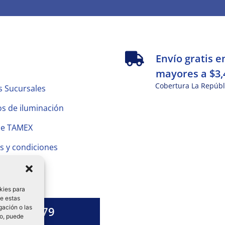
s
Envío gratis e
mayores a $3,
Cobertura La Repúbl
s Sucursales
s de iluminación
de TAMEX
s y condiciones
 Privacidad
kies para
de estas
gación o las
1328 13 79
to, puede