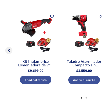
ador
Kit Inalámbrico
Taladro Atornillador
2″
Esmeriladora de 7″ /
Compacto sin
0 +
9″ M18 Brushless
Escobillas M18 Sin
$
9,699.00
$
3,559.00
ador
FUEL 18V Milwaukee
Accesorios Milwaukee
2785-20 + Kit Batería
3601-20 k Kit Batería
y Cargador
y Cargador
Añadir al carrito
Añadir al carrito