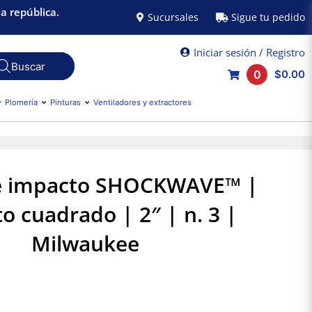
a república.
Sucursales
Sigue tu pedido
Iniciar sesión / Registro
0
$0.00
Plomería
Pinturas
Ventiladores y extractores
e impacto SHOCKWAVE™ |
o cuadrado | 2″ | n. 3 |
Milwaukee