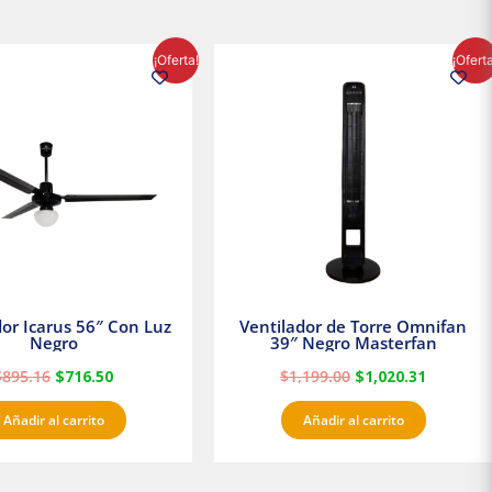
El
El
El
El
¡Oferta!
¡Ofert
precio
precio
precio
precio
original
actual
original
actual
era:
es:
era:
es:
$895.16.
$716.50.
$1,199.00.
$1,020.3
dor Icarus 56″ Con Luz
Ventilador de Torre Omnifan
Negro
39″ Negro Masterfan
$
895.16
$
716.50
$
1,199.00
$
1,020.31
Añadir al carrito
Añadir al carrito