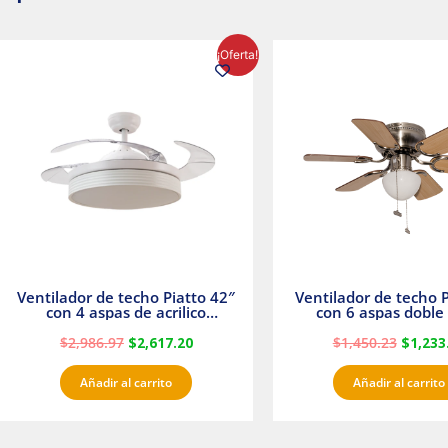
El
El
El
¡Oferta!
precio
precio
precio
original
actual
origina
era:
es:
era:
$2,986.97.
$2,617.20.
$1,450.
Ventilador de techo Piatto 42″
Ventilador de techo P
con 4 aspas de acrilico
con 6 aspas doble 
transparente
Satinado Master
$
2,986.97
$
2,617.20
$
1,450.23
$
1,233
Añadir al carrito
Añadir al carrito