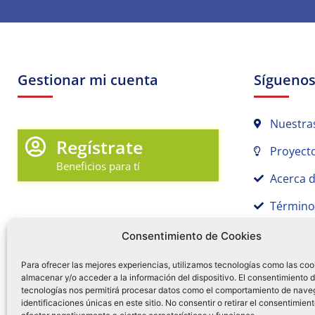
Gestionar mi cuenta
Sígueno
Nuestra
Regístrate
Proyecto
Beneficios para tí
Acerca 
Término
Promociones y Novedades
Aviso de
Consentimiento de Cookies
Sígue tu pedido
Para ofrecer las mejores experiencias, utilizamos tecnologías como las coo
almacenar y/o acceder a la información del dispositivo. El consentimiento 
Mi Cuenta en Tamex
tecnologías nos permitirá procesar datos como el comportamiento de nave
55 
identificaciones únicas en este sitio. No consentir o retirar el consentimien
Mis Favoritos