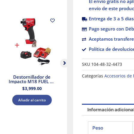
El envío gratis no ap
cantidad
envío de este product
Entrega de 3 a 5 días
Pago seguro con Débi
Aceptamos transfere
Política de devolucio
SKU
104-48-32-4473
Categorías
Accesorios de
Destornillador de
Taladro Percutor
Ta
Impacto M18 FUEL de
Compacto sin
1/4″ Milwaukee 2953-
Escobillas M18
M
$
3,999.00
$
4,199.00
20 + Kit Batería y
Milwaukee 3602-20 +
Ki
Cargador
Kit Batería y Cargador
Añadir al carrito
Añadir al carrito
Información adiciona
Peso