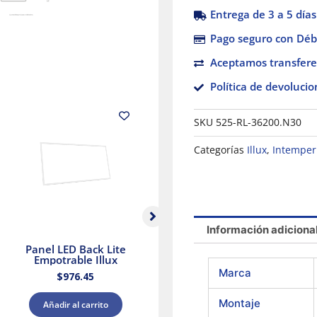
Entrega de 3 a 5 días
Pago seguro con Débi
Aceptamos transfere
Política de devolucio
SKU
525-RL-36200.N30
Categorías
Illux
,
Intemper
Información adiciona
Panel LED Back Lite
Panel LED Luz blanca
Ve
Empotrable Illux
y Cálida Blanca Illux
Marca
$
976.45
$
426.88
Montaje
Añadir al carrito
Añadir al carrito