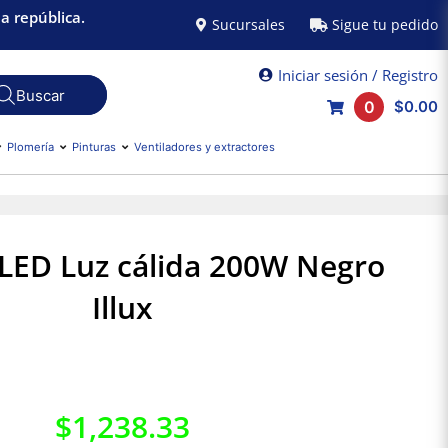
a república.
Sucursales
Sigue tu pedido
Iniciar sesión / Registro
0
$0.00
Plomería
Pinturas
Ventiladores y extractores
 LED Luz cálida 200W Negro
Illux
$
1,238.33