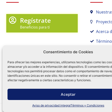
Nuestra
Regístrate
Proyecto
Beneficios para tí
Acerca 
Término
Promociones y Novedades
Aviso de
Consentimiento de Cookies
Sígue tu pedido
Para ofrecer las mejores experiencias, utilizamos tecnologías como las coo
almacenar y/o acceder a la información del dispositivo. El consentimiento 
Mi Cuenta en Tamex
tecnologías nos permitirá procesar datos como el comportamiento de nave
55 
identificaciones únicas en este sitio. No consentir o retirar el consentimien
Mis Favoritos
afectar negativamente a ciertas características y funciones.
¿Tien
0
Facebo
Ins
f
Aceptar
Aviso de privacidad integral
Términos y Condiciones
Distribuidora Tamex - México
e-commerce