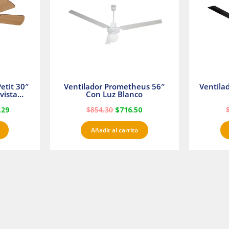
etit 30″
Ventilador Prometheus 56″
Ventila
vista
Con Luz Blanco
fan
.29
$
854.30
$
716.50
Añadir al carrito