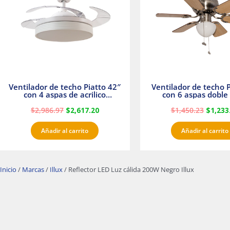
Ventilador de techo Piatto 42″
Ventilador de techo P
con 4 aspas de acrilico
con 6 aspas doble 
transparente
Satinado Master
$
2,986.97
$
2,617.20
$
1,450.23
$
1,233
Añadir al carrito
Añadir al carrito
Inicio
/
Marcas
/
Illux
/ Reflector LED Luz cálida 200W Negro Illux