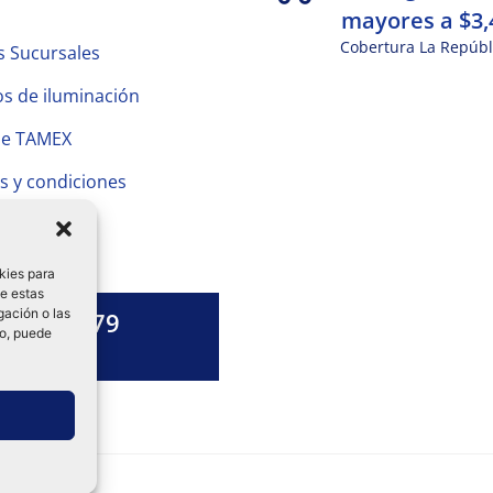
mayores a $3,
Cobertura La Repúbl
s Sucursales
s de iluminación
de TAMEX
s y condiciones
 Privacidad
kies para
de estas
gación o las
1328 13 79
to, puede
es una duda?
ok-
tagram
Linkedin-
in