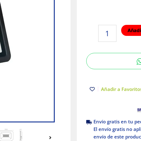
Reflector
Añadir
LED
Luz
cálida
200W
Negro
Illux
cantidad
Añadir a Favoritos
Envío gratis en tu p
El envío gratis no ap
envío de este product