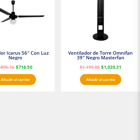
dor Icarus 56″ Con Luz
Ventilador de Torre Omnifan
Negro
39″ Negro Masterfan
$
895.16
$
716.50
$
1,199.00
$
1,020.31
Añadir al carrito
Añadir al carrito