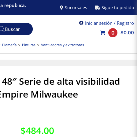
a república.
Sucursales
Sigue tu pedido
Iniciar sesión / Registro
0
$0.00
Plomería
Pinturas
Ventiladores y extractores
 48″ Serie de alta visibilidad
Empire Milwaukee
$
484.00