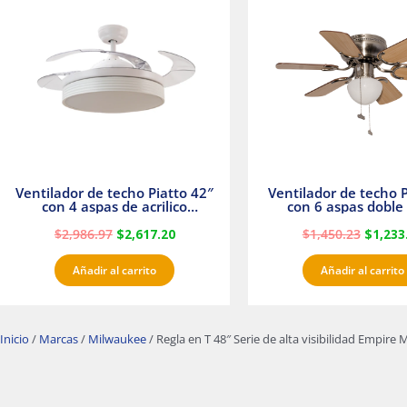
era:
es:
era:
$2,986.97.
$2,617.20.
$1,450.
Ventilador de techo Piatto 42″
Ventilador de techo P
con 4 aspas de acrilico
con 6 aspas doble 
transparente
Satinado Master
$
2,986.97
$
2,617.20
$
1,450.23
$
1,233
Añadir al carrito
Añadir al carrito
Inicio
/
Marcas
/
Milwaukee
/ Regla en T 48″ Serie de alta visibilidad Empire