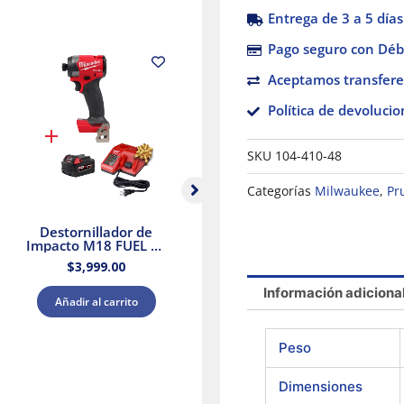
Entrega de 3 a 5 días
Pago seguro con Débi
Aceptamos transfere
Política de devolucio
SKU
104-410-48
Categorías
Milwaukee
,
Pr
Destornillador de
Taladro Percutor
Ta
Impacto M18 FUEL de
Compacto sin
1/4″ Milwaukee 2953-
Escobillas M18
M
$
3,999.00
$
4,199.00
20 + Kit Batería y
Milwaukee 3602-20 +
Ki
Cargador
Kit Batería y Cargador
Información adiciona
Añadir al carrito
Añadir al carrito
Peso
Dimensiones