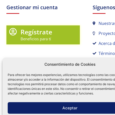
Gestionar mi cuenta
Sígueno
Nuestra
Regístrate
Proyecto
Beneficios para tí
Acerca 
Término
Promociones y Novedades
Aviso de
Consentimiento de Cookies
Sígue tu pedido
Para ofrecer las mejores experiencias, utilizamos tecnologías como las coo
almacenar y/o acceder a la información del dispositivo. El consentimiento 
Mi Cuenta en Tamex
tecnologías nos permitirá procesar datos como el comportamiento de nave
55 
identificaciones únicas en este sitio. No consentir o retirar el consentimien
Mis Favoritos
afectar negativamente a ciertas características y funciones.
¿Tien
0
Facebo
Ins
f
Aceptar