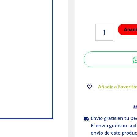
Regla
Añadir
en
T
48"
Serie
de
alta
visibilidad
Empire
Añadir a Favoritos
Milwaukee
cantidad
Envío gratis en tu p
El envío gratis no ap
envío de este product