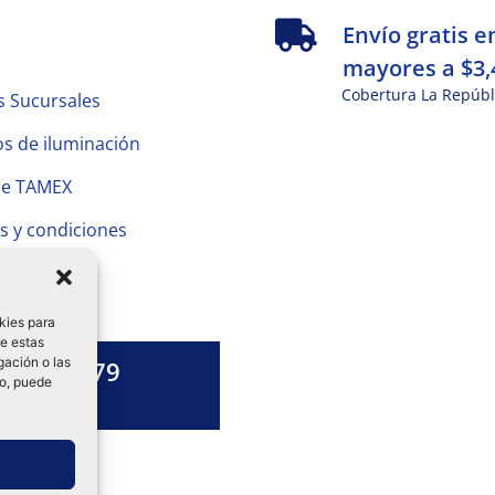
s
Envío gratis e
mayores a $3,
Cobertura La Repúbl
s Sucursales
s de iluminación
de TAMEX
s y condiciones
 Privacidad
kies para
de estas
gación o las
1328 13 79
to, puede
es una duda?
ok-
tagram
Linkedin-
in