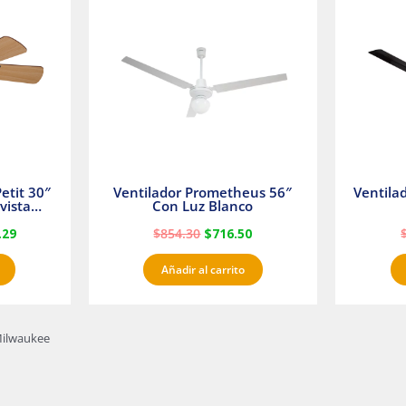
es:
era:
es:
23.
$1,233.29.
$854.30.
$716.50.
etit 30″
Ventilador Prometheus 56″
Ventila
vista
Con Luz Blanco
fan
.29
$
854.30
$
716.50
Añadir al carrito
 Milwaukee