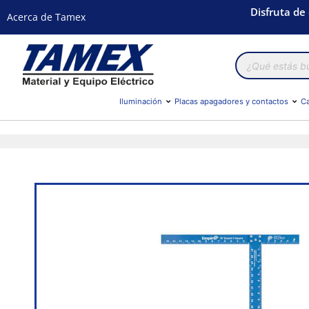
Disfruta de
Acerca de Tamex
Búsqueda
de
productos
Iluminación
Placas apagadores y contactos
Ca