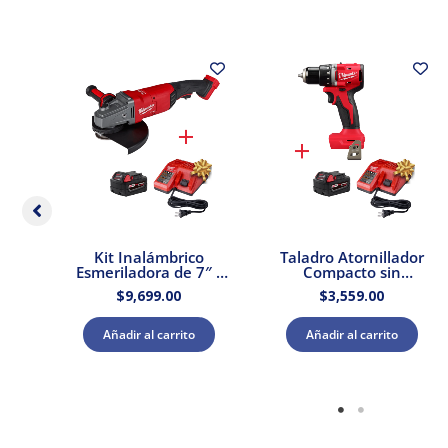
ador
Kit Inalámbrico
Taladro Atornillador
2″
Esmeriladora de 7″ /
Compacto sin
0 +
9″ M18 Brushless
Escobillas M18 Sin
$
9,699.00
$
3,559.00
ador
FUEL 18V Milwaukee
Accesorios Milwaukee
2785-20 + Kit Batería
3601-20 k Kit Batería
y Cargador
y Cargador
Añadir al carrito
Añadir al carrito