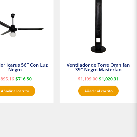
era:
es:
era:
es:
$895.16.
$716.50.
$1,199.00.
$1,020.3
dor Icarus 56″ Con Luz
Ventilador de Torre Omnifan
Negro
39″ Negro Masterfan
$
895.16
$
716.50
$
1,199.00
$
1,020.31
Añadir al carrito
Añadir al carrito