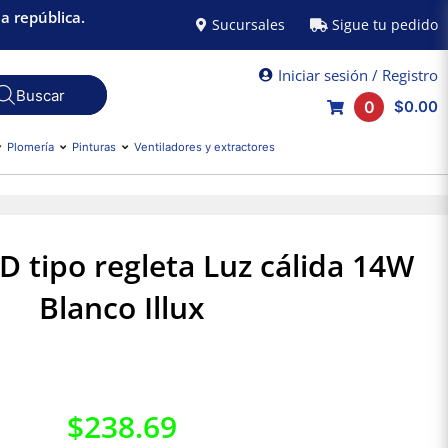
a república.
Sucursales
Sigue tu pedido
Iniciar sesión / Registro
0
$0.00
Plomería
Pinturas
Ventiladores y extractores
 tipo regleta Luz cálida 14W
Blanco Illux
$
238.69