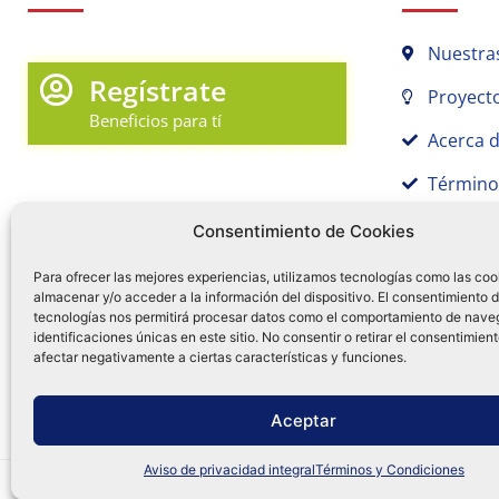
Nuestra
Regístrate
Proyecto
Beneficios para tí
Acerca 
Término
Promociones y Novedades
Aviso de
Consentimiento de Cookies
Sígue tu pedido
Para ofrecer las mejores experiencias, utilizamos tecnologías como las coo
almacenar y/o acceder a la información del dispositivo. El consentimiento 
Mi Cuenta en Tamex
tecnologías nos permitirá procesar datos como el comportamiento de nave
55 
identificaciones únicas en este sitio. No consentir o retirar el consentimien
Mis Favoritos
afectar negativamente a ciertas características y funciones.
¿Tien
0
Facebo
Ins
f
Aceptar
Aviso de privacidad integral
Términos y Condiciones
Distribuidora Tamex - México
e-commerce