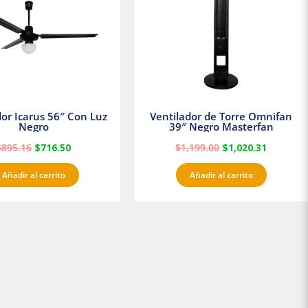
dor Icarus 56″ Con Luz
Ventilador de Torre Omnifan
Negro
39″ Negro Masterfan
$
895.16
$
716.50
$
1,199.00
$
1,020.31
Añadir al carrito
Añadir al carrito