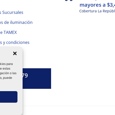
mayores a $3,
Cobertura La Repúbl
s Sucursales
s de iluminación
de TAMEX
s y condiciones
 Privacidad
kies para
de estas
gación o las
1328 13 79
to, puede
es una duda?
ok-
tagram
Linkedin-
in