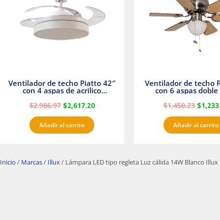
Ventilador de techo Piatto 42″
Ventilador de techo P
con 4 aspas de acrilico
con 6 aspas doble 
transparente
Satinado Master
$
2,986.97
$
2,617.20
$
1,450.23
$
1,233
Añadir al carrito
Añadir al carrito
Inicio
/
Marcas
/
Illux
/ Lámpara LED tipo regleta Luz cálida 14W Blanco Illux