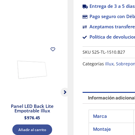
Entrega de 3 a 5 días
Pago seguro con Débi
Aceptamos transfere
Política de devolucio
SKU
525-TL-1510.B27
Categorías
Illux
,
Sobrepo
Información adiciona
Panel LED Back Lite
Panel LED Luz blanca
Ve
Empotrable Illux
y Cálida Blanca Illux
Marca
$
976.45
$
426.88
Montaje
Añadir al carrito
Añadir al carrito