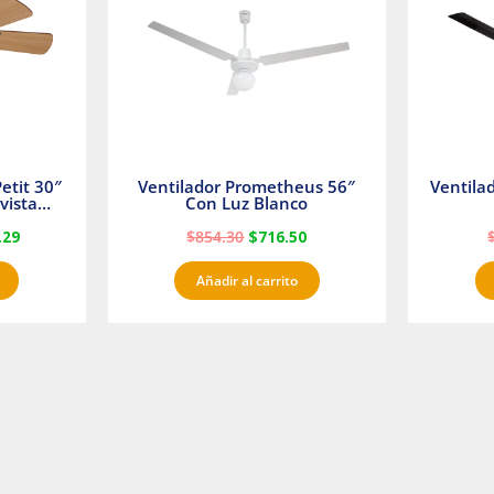
etit 30″
Ventilador Prometheus 56″
Ventila
vista
Con Luz Blanco
fan
.29
$
854.30
$
716.50
Añadir al carrito