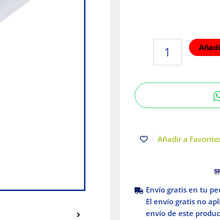
Lámpara
Añadir
LED
tipo
regleta
Luz
cálida
14W
Blanco
Illux
Añadir a Favoritos
cantidad
Envío gratis en tu p
El envío gratis no ap
envío de este product