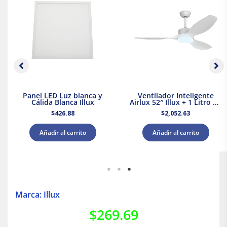
Panel LED Luz blanca y
Ventilador Inteligente
Cálida Blanca Illux
Airlux 52″ Illux + 1 Litro de
Pintura Blanca Acuario
$
426.88
$
2,052.63
Añadir al carrito
Añadir al carrito
Marca: Illux
$
269.69