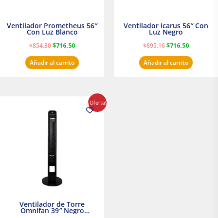
Ventilador Prometheus 56″
Ventilador Icarus 56″ Con
Con Luz Blanco
Luz Negro
$
854.30
$
716.50
$
895.16
$
716.50
Añadir al carrito
Añadir al carrito
El
El
¡Oferta!
precio
precio
original
actual
era:
es:
$1,199.00.
$1,020.31.
Ventilador de Torre
Omnifan 39″ Negro
Masterfan