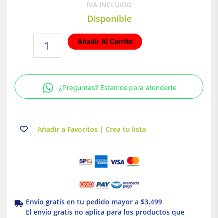
IVA INCLUIDO
Disponible
Lámpara
Añadir Al Carrito
tipo
regleta
para
sobreponer
¿Preguntas? Estamos para atenderte
techo
LED
Luz
Cálida
Añadir a Favoritos | Crea tu lista
Blanco
18W
Illux
cantidad
Envío gratis en tu pedido mayor a $3,499
El envío gratis no aplica para los productos que