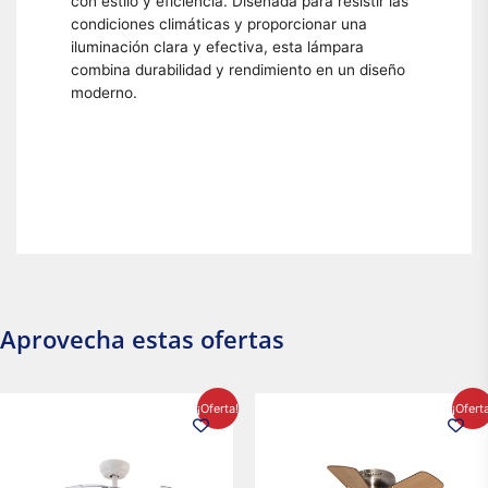
con estilo y eficiencia. Diseñada para resistir las
condiciones climáticas y proporcionar una
iluminación clara y efectiva, esta lámpara
combina durabilidad y rendimiento en un diseño
moderno.
Aprovecha estas ofertas
El
El
El
El
¡Oferta!
¡Ofert
precio
precio
precio
precio
original
actual
original
actual
era:
es:
era:
es:
$2,986.97.
$2,617.20.
$1,450.23.
$1,233.2