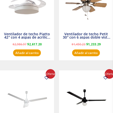
Ventilador de techo Piatto
Ventilador de techo Petit
42″ con 4 aspas de acrilico
30″ con 6 aspas doble vista
transparente
Satinado Masterfan
$
2,986.97
$
2,617.20
$
1,450.23
$
1,233.29
Añadir al carrito
Añadir al carrito
El
El
El
El
¡Oferta!
¡Ofert
precio
precio
precio
precio
original
actual
original
actual
era:
es:
era:
es:
$854.30.
$716.50.
$895.16.
$716.50.