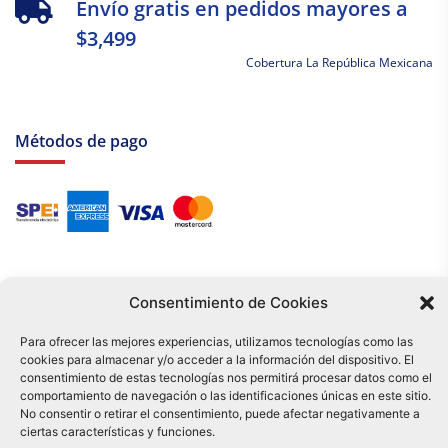
Envío gratis en pedidos mayores a
$3,499
Cobertura La República Mexicana
Métodos de pago
Consentimiento de Cookies
Para ofrecer las mejores experiencias, utilizamos tecnologías como las
cookies para almacenar y/o acceder a la información del dispositivo. El
Tu compra es respaldada por nuestro certificado SSL y operada bajo las
consentimiento de estas tecnologías nos permitirá procesar datos como el
mejores prácticas de seguridad.
comportamiento de navegación o las identificaciones únicas en este sitio.
Distribuidora Tamex - México
No consentir o retirar el consentimiento, puede afectar negativamente a
e-commerce
ciertas características y funciones.
0