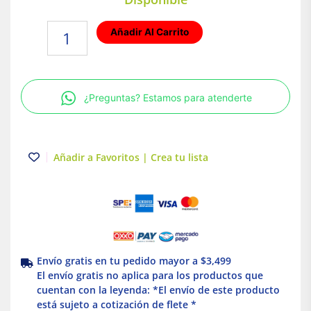
Lámpara
Añadir Al Carrito
LED
tipo
regleta
Luz
¿Preguntas? Estamos para atenderte
cálida
9W
Blanco
Illux
Añadir a Favoritos | Crea tu lista
cantidad
Envío gratis en tu pedido mayor a $3,499
El envío gratis no aplica para los productos que
cuentan con la leyenda: *El envío de este producto
está sujeto a cotización de flete *