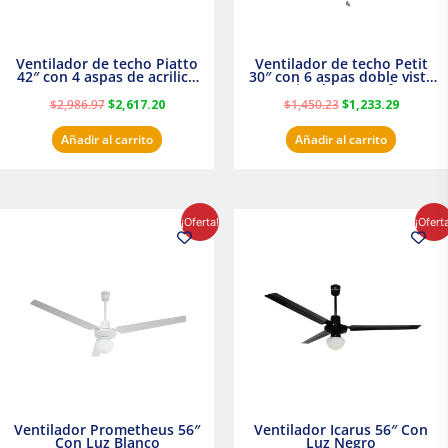
Ventilador de techo Piatto
Ventilador de techo Petit
42″ con 4 aspas de acrilico
30″ con 6 aspas doble vista
transparente
Satinado Masterfan
$
2,986.97
$
2,617.20
$
1,450.23
$
1,233.29
Añadir al carrito
Añadir al carrito
El
El
El
El
¡Oferta!
¡Ofert
precio
precio
precio
precio
original
actual
original
actual
era:
es:
era:
es:
$854.30.
$716.50.
$895.16.
$716.50.
Ventilador Prometheus 56″
Ventilador Icarus 56″ Con
Con Luz Blanco
Luz Negro