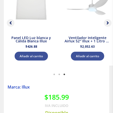
Panel LED Luz blanca y
Ventilador Inteligente
Cálida Blanca Illux
Airlux 52″ Illux + 1 Litro de
Pintura Blanca Acuario
$
426.88
$
2,052.63
Añadir al carrito
Añadir al carrito
Marca: Illux
$
185.99
IVA INCLUIDO
Disponible