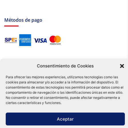
Métodos de pago
Consentimiento de Cookies
Para ofrecer las mejores experiencias, utilizamos tecnologías como las
cookies para almacenar y/o acceder a la información del dispositivo. El
Tu compra es respaldada por nuestro certificado SSL y operada bajo las
consentimiento de estas tecnologías nos permitirá procesar datos como el
mejores prácticas de seguridad.
comportamiento de navegación o las identificaciones únicas en este sitio.
Distribuidora Tamex - México
No consentir o retirar el consentimiento, puede afectar negativamente a
e-commerce
ciertas características y funciones.
0
Aceptar