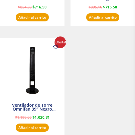
$
854.30
$
716.50
$
895.16
$
716.50
Añadir al carrito
Añadir al carrito
El
El
¡Oferta!
precio
precio
original
actual
era:
es:
$1,199.00.
$1,020.31.
Ventilador de Torre
Omnifan 39″ Negro
Masterfan
$
1,199.00
$
1,020.31
Añadir al carrito