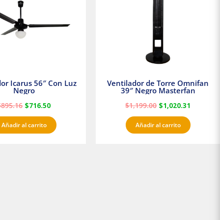
dor Icarus 56″ Con Luz
Ventilador de Torre Omnifan
Negro
39″ Negro Masterfan
$
895.16
$
716.50
$
1,199.00
$
1,020.31
Añadir al carrito
Añadir al carrito