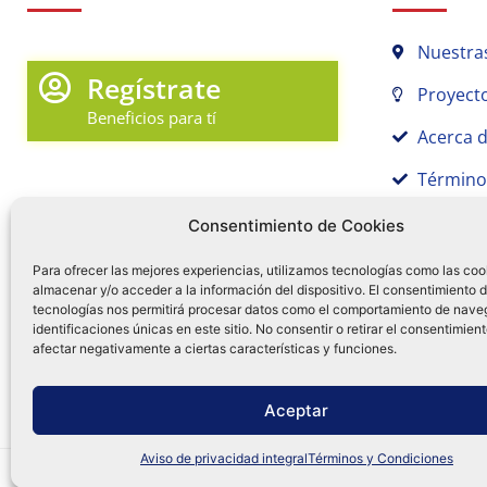
Nuestra
Regístrate
Proyecto
Beneficios para tí
Acerca 
Término
Promociones y Novedades
Aviso de
Consentimiento de Cookies
Sígue tu pedido
Para ofrecer las mejores experiencias, utilizamos tecnologías como las coo
almacenar y/o acceder a la información del dispositivo. El consentimiento 
Mi Cuenta en Tamex
tecnologías nos permitirá procesar datos como el comportamiento de nave
55 
identificaciones únicas en este sitio. No consentir o retirar el consentimien
Mis Favoritos
afectar negativamente a ciertas características y funciones.
¿Tien
0
Facebo
Ins
f
Aceptar
Aviso de privacidad integral
Términos y Condiciones
Distribuidora Tamex - México
e-commerce