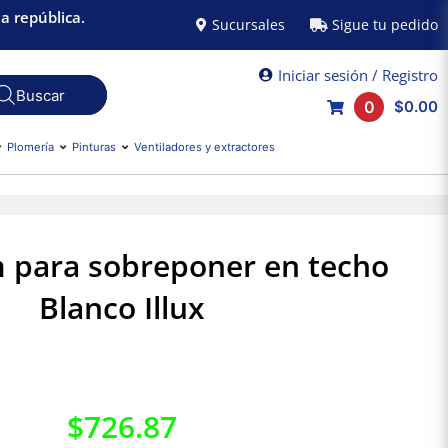
a república.
Sucursales
Sigue tu pedido
Iniciar sesión / Registro
0
$0.00
Plomería
Pinturas
Ventiladores y extractores
m para sobreponer en techo
Blanco Illux
$
726.87