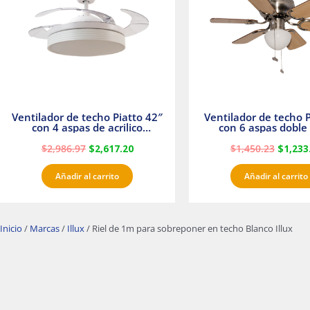
Ventilador de techo Piatto 42″
Ventilador de techo P
con 4 aspas de acrilico
con 6 aspas doble 
transparente
Satinado Master
$
2,986.97
$
2,617.20
$
1,450.23
$
1,233
Añadir al carrito
Añadir al carrito
Inicio
/
Marcas
/
Illux
/ Riel de 1m para sobreponer en techo Blanco Illux