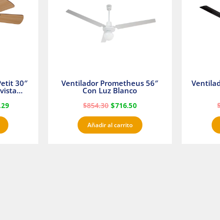
etit 30″
Ventilador Prometheus 56″
Ventila
vista
Con Luz Blanco
fan
.29
$
854.30
$
716.50
Añadir al carrito