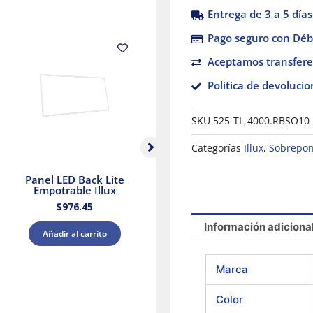
Entrega de 3 a 5 días
Pago seguro con Débi
Aceptamos transfere
Política de devolucio
SKU
525-TL-4000.RBSO10
Categorías
Illux
,
Sobrepon
Panel LED Back Lite
Panel LED Luz blanca
Ve
Empotrable Illux
y Cálida Blanca Illux
$
976.45
$
426.88
Información adiciona
Añadir al carrito
Añadir al carrito
Marca
Color