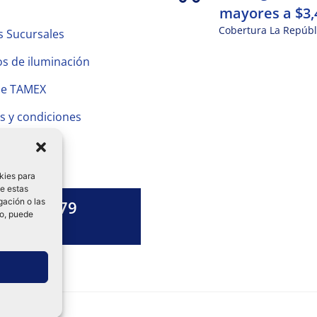
mayores a $3,
Cobertura La Repúbl
s Sucursales
s de iluminación
de TAMEX
s y condiciones
 Privacidad
kies para
de estas
gación o las
1328 13 79
to, puede
es una duda?
ok-
tagram
Linkedin-
in