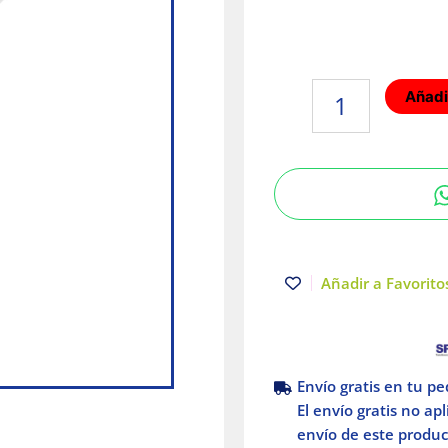
Riel
Añadir
de
1m
para
sobreponer
en
techo
Blanco
Illux
Añadir a Favoritos
cantidad
Envío gratis en tu p
El envío gratis no ap
envío de este product