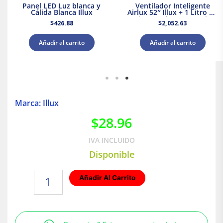
Panel LED Luz blanca y
Ventilador Inteligente
Cálida Blanca Illux
Airlux 52″ Illux + 1 Litro de
Pintura Blanca Acuario
$
426.88
$
2,052.63
Añadir al carrito
Añadir al carrito
Marca: Illux
$
28.96
IVA INCLUIDO
Disponible
Socket
Añadir Al Carrito
para
foco
Base
GU10