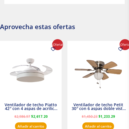
Aprovecha estas ofertas
El
El
El
El
¡Oferta!
¡Ofert
precio
precio
precio
precio
original
actual
original
actual
era:
es:
era:
es:
$2,986.97.
$2,617.20.
$1,450.23.
$1,233.2
Ventilador de techo Piatto
Ventilador de techo Petit
42″ con 4 aspas de acrilico
30″ con 6 aspas doble vista
transparente
Satinado Masterfan
$
2,986.97
$
2,617.20
$
1,450.23
$
1,233.29
Añadir al carrito
Añadir al carrito