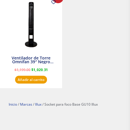
precio
precio
original
actual
era:
es:
$1,199.00.
$1,020.31.
Ventilador de Torre
Omnifan 39″ Negro
Masterfan
$
1,199.00
$
1,020.31
Añadir al carrito
Inicio
/
Marcas
/
Illux
/ Socket para foco Base GU10 Illux