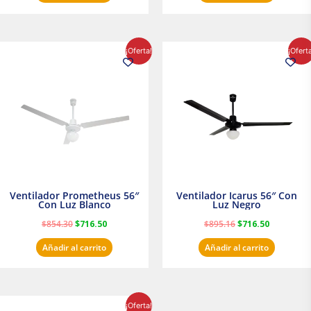
El
El
El
El
¡Oferta!
¡Ofert
precio
precio
precio
precio
original
actual
original
actual
era:
es:
era:
es:
$854.30.
$716.50.
$895.16.
$716.50.
Ventilador Prometheus 56″
Ventilador Icarus 56″ Con
Con Luz Blanco
Luz Negro
$
854.30
$
716.50
$
895.16
$
716.50
Añadir al carrito
Añadir al carrito
El
El
¡Oferta!