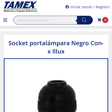
Iniciar sesión / Registro
Búsqueda
0
de
productos
Socket portalámpara Negro Con-
x Illux