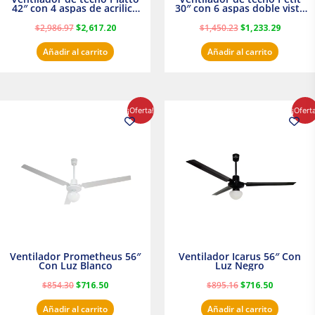
42″ con 4 aspas de acrilico
30″ con 6 aspas doble vista
transparente
Satinado Masterfan
$
2,986.97
$
2,617.20
$
1,450.23
$
1,233.29
Añadir al carrito
Añadir al carrito
El
El
El
El
¡Oferta!
¡Ofert
precio
precio
precio
precio
original
actual
original
actual
era:
es:
era:
es:
$854.30.
$716.50.
$895.16.
$716.50.
Ventilador Prometheus 56″
Ventilador Icarus 56″ Con
Con Luz Blanco
Luz Negro
$
854.30
$
716.50
$
895.16
$
716.50
Añadir al carrito
Añadir al carrito