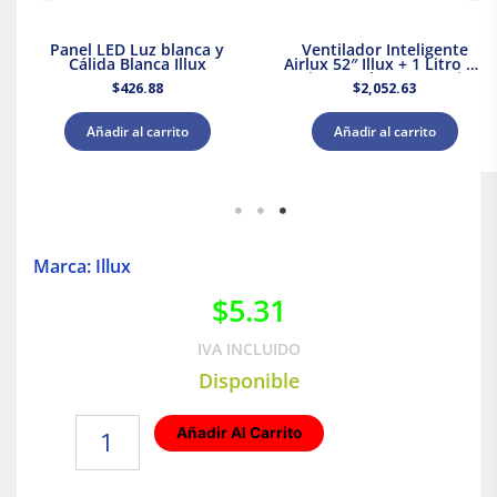
Panel LED Luz blanca y
Ventilador Inteligente
Cálida Blanca Illux
Airlux 52″ Illux + 1 Litro de
Pintura Blanca Acuario
$
426.88
$
2,052.63
Añadir al carrito
Añadir al carrito
Marca: Illux
$
5.31
IVA INCLUIDO
Disponible
Socket
Añadir Al Carrito
portalámpara
Negro
Con-