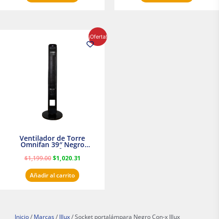
El
El
¡Oferta!
precio
precio
original
actual
era:
es:
$1,199.00.
$1,020.31.
Ventilador de Torre
Omnifan 39″ Negro
Masterfan
$
1,199.00
$
1,020.31
Añadir al carrito
Inicio
/
Marcas
/
Illux
/ Socket portalámpara Negro Con-x Illux