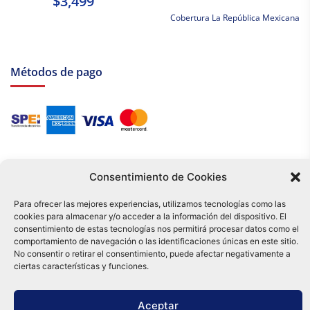
$3,499
Cobertura La República Mexicana
Métodos de pago
Consentimiento de Cookies
Para ofrecer las mejores experiencias, utilizamos tecnologías como las
cookies para almacenar y/o acceder a la información del dispositivo. El
Tu compra es respaldada por nuestro certificado SSL y operada bajo las
consentimiento de estas tecnologías nos permitirá procesar datos como el
mejores prácticas de seguridad.
comportamiento de navegación o las identificaciones únicas en este sitio.
No consentir o retirar el consentimiento, puede afectar negativamente a
Distribuidora Tamex - México
e-commerce
ciertas características y funciones.
0
Aceptar