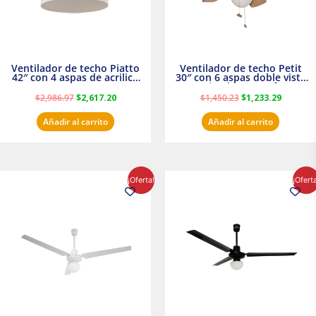
Ventilador de techo Piatto
Ventilador de techo Petit
42″ con 4 aspas de acrilico
30″ con 6 aspas doble vista
transparente
Satinado Masterfan
$
2,986.97
$
2,617.20
$
1,450.23
$
1,233.29
Añadir al carrito
Añadir al carrito
El
El
El
El
¡Oferta!
¡Ofert
precio
precio
precio
precio
original
actual
original
actual
era:
es:
era:
es:
$854.30.
$716.50.
$895.16.
$716.50.