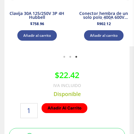
Clavija 30A 125/250V 3P 4H
Conector hembra de un
Hubbell
solo polo 400A 600V
Hubbell
$
758.96
$
902.12
Añadir al carrito
Añadir al carrito
$
22.42
IVA INCLUIDO
Disponible
Tapa
Añadir Al Carrito
plana
cuadrada
4-
11/16"