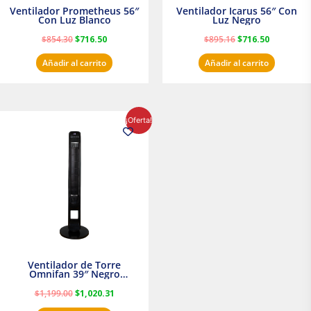
Ventilador Prometheus 56″
Ventilador Icarus 56″ Con
Con Luz Blanco
Luz Negro
$
854.30
$
716.50
$
895.16
$
716.50
Añadir al carrito
Añadir al carrito
El
El
¡Oferta!
precio
precio
original
actual
era:
es:
$1,199.00.
$1,020.31.
Ventilador de Torre
Omnifan 39″ Negro
Masterfan
$
1,199.00
$
1,020.31