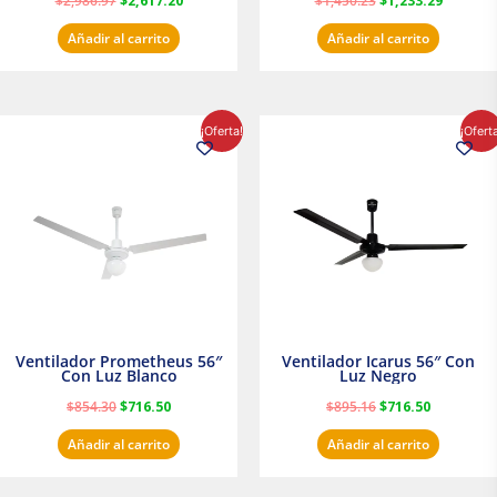
$
2,986.97
$
2,617.20
$
1,450.23
$
1,233.29
Añadir al carrito
Añadir al carrito
El
El
El
El
¡Oferta!
¡Ofert
precio
precio
precio
precio
original
actual
original
actual
era:
es:
era:
es:
$854.30.
$716.50.
$895.16.
$716.50.
Ventilador Prometheus 56″
Ventilador Icarus 56″ Con
Con Luz Blanco
Luz Negro
$
854.30
$
716.50
$
895.16
$
716.50
Añadir al carrito
Añadir al carrito