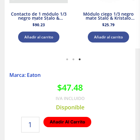
Contacto de 1 módulo 1/3
Módulo ciego 1/3 negro
negro mate Stalo &
mate Stalo & Kristalo
Kristalo Leviton
Leviton
$
90.23
$
25.79
Añadir al carrito
Añadir al carrito
Marca: Eaton
$
47.48
IVA INCLUIDO
Disponible
Toma
Añadir Al Carrito
telefónica
RJ11
4