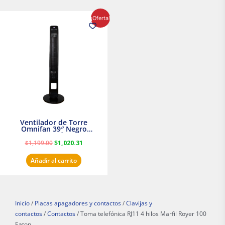
El
El
¡Oferta!
precio
precio
original
actual
era:
es:
$1,199.00.
$1,020.31.
Ventilador de Torre
Omnifan 39″ Negro
Masterfan
$
1,199.00
$
1,020.31
Añadir al carrito
Inicio
/
Placas apagadores y contactos
/
Clavijas y
contactos
/
Contactos
/ Toma telefónica RJ11 4 hilos Marfil Royer 100
Eaton