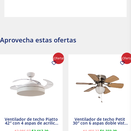
Aprovecha estas ofertas
El
El
El
El
¡Oferta!
¡Ofert
precio
precio
precio
precio
original
actual
original
actual
era:
es:
era:
es:
$2,986.97.
$2,617.20.
$1,450.23.
$1,233.2
Ventilador de techo Piatto
Ventilador de techo Petit
42″ con 4 aspas de acrilico
30″ con 6 aspas doble vista
transparente
Satinado Masterfan