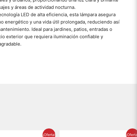
sajes y áreas de actividad nocturna.
cnología LED de alta eficiencia, esta lámpara asegura
 energético y una vida útil prolongada, reduciendo así
antenimiento. Ideal para jardines, patios, entradas o
io exterior que requiera iluminación confiable y
agradable.
El
El
El
El
¡Oferta!
¡Ofert