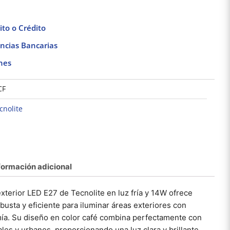
to o Crédito
ncias Bancarias
nes
CF
cnolite
formación adicional
Lámpara LED de
Lámpara colgante led
Lámpara
obreponer en Muro
luz fría 100w negro
empo
xterior LED E27 de Tecnolite en luz fría y 14W ofrece
Luz Cálida color
Tecnolite
interio
$
960.48
$
848.16
Blanco 7.2W Illux
T
busta y eficiente para iluminar áreas exteriores con
mía. Su diseño en color café combina perfectamente con
Añadir al carrito
Añadir al carrito
Añad
les y urbanos, proporcionando una luz clara y brillante