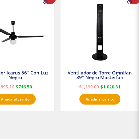
precio
precio
precio
precio
original
actual
original
actual
era:
es:
era:
es:
$895.16.
$716.50.
$1,199.00.
$1,020.3
dor Icarus 56″ Con Luz
Ventilador de Torre Omnifan
Negro
39″ Negro Masterfan
$
895.16
$
716.50
$
1,199.00
$
1,020.31
Añadir al carrito
Añadir al carrito