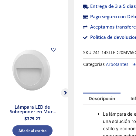
Entrega de 3 a 5 días
Pago seguro con Débi
Aceptamos transfere
Política de devolucio
SKU
241-14SLLED20MV65
Categorías
Arbotantes
,
Te
Descripción
In
Lámpara LED de
Lámpara LED de
Sobreponer en Muro
Sobreponer en Muro
S
La lámpara de e
Luz Cálida color
Luz Cálida color Negro
$
379.27
$
402.25
Blanco 1.62W Illux
1.2W Illux
una solución ro
estilo y econo
Añadir al carrito
Añadir al carrito
entornos natura