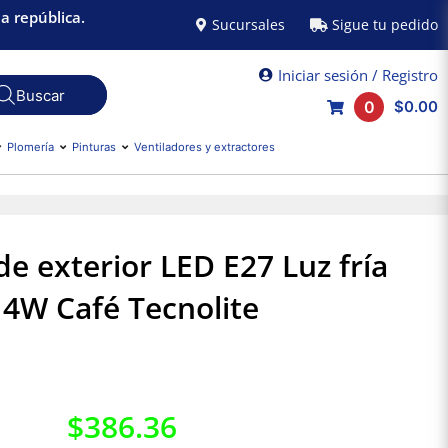
a república.
Sucursales
Sigue tu pedido
Iniciar sesión / Registro
0
$0.00
Plomería
Pinturas
Ventiladores y extractores
e exterior LED E27 Luz fría
14W Café Tecnolite
$
386.36