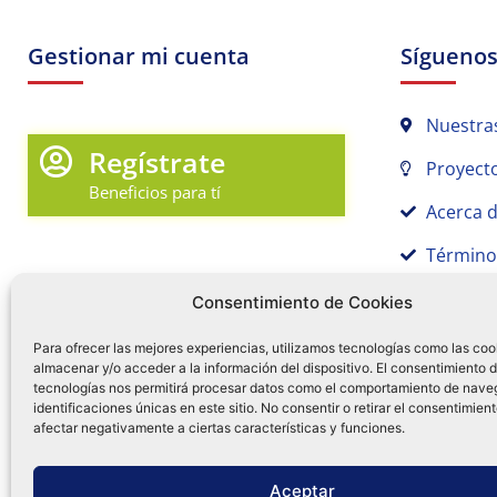
Gestionar mi cuenta
Sígueno
Nuestra
Regístrate
Proyecto
Beneficios para tí
Acerca 
Término
Promociones y Novedades
Aviso de
Consentimiento de Cookies
Sígue tu pedido
Para ofrecer las mejores experiencias, utilizamos tecnologías como las coo
almacenar y/o acceder a la información del dispositivo. El consentimiento 
Mi Cuenta en Tamex
tecnologías nos permitirá procesar datos como el comportamiento de nave
55 
identificaciones únicas en este sitio. No consentir o retirar el consentimien
Mis Favoritos
afectar negativamente a ciertas características y funciones.
¿Tien
0
Facebo
Ins
f
Aceptar