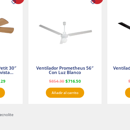
precio
precio
precio
l
actual
original
actual
es:
era:
es:
23.
$1,233.29.
$854.30.
$716.50.
etit 30″
Ventilador Prometheus 56″
Ventila
vista
Con Luz Blanco
fan
.29
$
854.30
$
716.50
Añadir al carrito
ecnolite