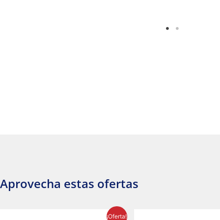
Aprovecha estas ofertas
El
El
El
¡Oferta!