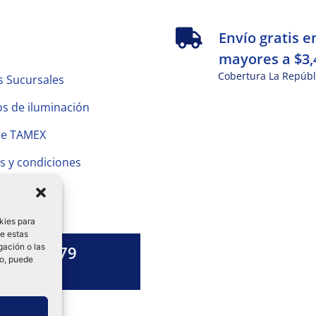
s
Envío gratis e
mayores a $3,
Cobertura La Repúbl
s Sucursales
s de iluminación
de TAMEX
s y condiciones
 Privacidad
kies para
de estas
gación o las
1328 13 79
to, puede
es una duda?
ok-
tagram
Linkedin-
in