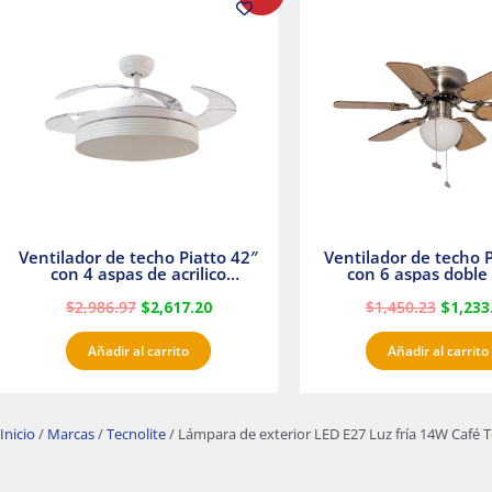
precio
precio
precio
original
actual
origina
era:
es:
era:
$2,986.97.
$2,617.20.
$1,450.
Ventilador de techo Piatto 42″
Ventilador de techo P
con 4 aspas de acrilico
con 6 aspas doble 
transparente
Satinado Master
$
2,986.97
$
2,617.20
$
1,450.23
$
1,233
Añadir al carrito
Añadir al carrito
Inicio
/
Marcas
/
Tecnolite
/ Lámpara de exterior LED E27 Luz fría 14W Café T