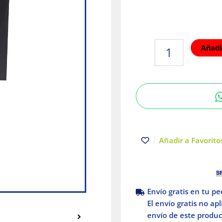
Lámpara
Añadir
de
exterior
LED
E27
Luz
fría
14W
Café
Añadir a Favoritos
Tecnolite
cantidad
Envío gratis en tu p
El envío gratis no ap
envío de este product