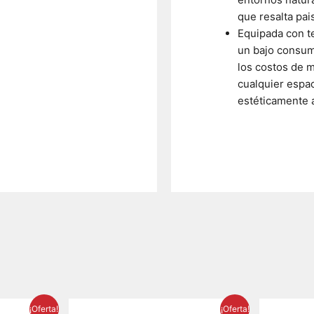
que resalta pai
Equipada con te
un bajo consumo
los costos de m
cualquier espac
estéticamente 
El
El
El
¡Oferta!
¡Oferta!