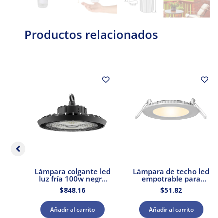
Productos relacionados
e
Lámpara colgante led
Lámpara de techo led
uro
luz fría 100w negro
empotrable para
r
Tecnolite
interior luz cálida 9w
$
848.16
$
51.82
ux
Tecnolite
Añadir al carrito
Añadir al carrito