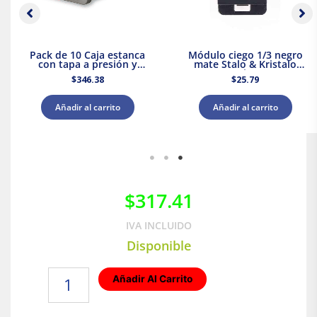
Pack de 10 Caja estanca
Módulo ciego 1/3 negro
con tapa a presión y
mate Stalo & Kristalo
conos 80x80x45 IP55
Leviton
$
346.38
$
25.79
Royer WDC0808P
Añadir al carrito
Añadir al carrito
$
317.41
IVA INCLUIDO
Disponible
Receptáculo
Añadir Al Carrito
sencillo
|