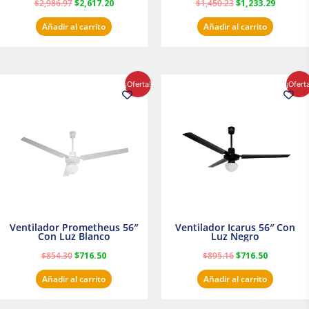
$
2,986.97
$
2,617.20
$
1,450.23
$
1,233.29
Añadir al carrito
Añadir al carrito
El
El
El
El
¡Oferta!
¡Ofert
precio
precio
precio
precio
original
actual
original
actual
era:
es:
era:
es:
$854.30.
$716.50.
$895.16.
$716.50.
Ventilador Prometheus 56″
Ventilador Icarus 56″ Con
Con Luz Blanco
Luz Negro
$
854.30
$
716.50
$
895.16
$
716.50
Añadir al carrito
Añadir al carrito