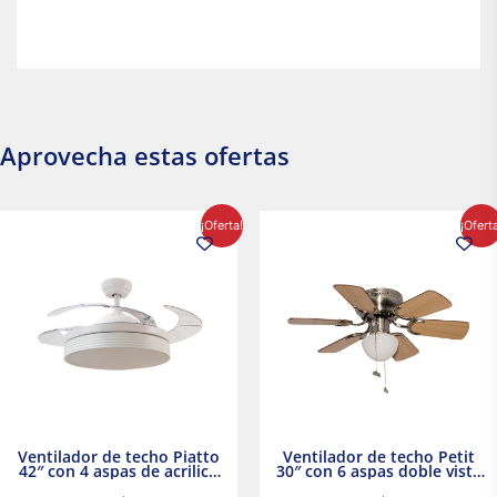
Aprovecha estas ofertas
El
El
El
El
¡Oferta!
¡Ofert
precio
precio
precio
precio
original
actual
original
actual
era:
es:
era:
es:
$2,986.97.
$2,617.20.
$1,450.23.
$1,233.2
Ventilador de techo Piatto
Ventilador de techo Petit
42″ con 4 aspas de acrilico
30″ con 6 aspas doble vista
transparente
Satinado Masterfan