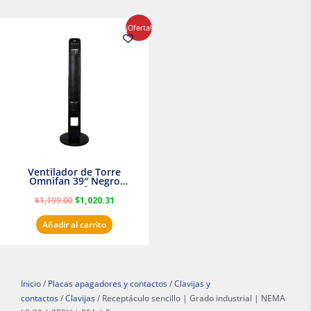
El
El
¡Oferta!
precio
precio
original
actual
era:
es:
$1,199.00.
$1,020.31.
Ventilador de Torre
Omnifan 39″ Negro
Masterfan
$
1,199.00
$
1,020.31
Añadir al carrito
Inicio
/
Placas apagadores y contactos
/
Clavijas y
contactos
/
Clavijas
/ Receptáculo sencillo | Grado industrial | NEMA