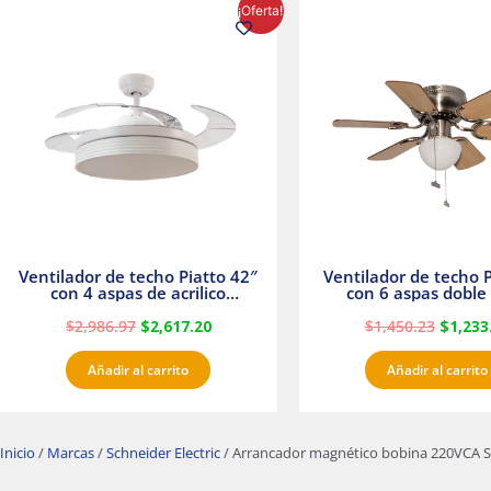
El
El
El
¡Oferta!
precio
precio
precio
original
actual
origina
era:
es:
era:
$2,986.97.
$2,617.20.
$1,450.
Ventilador de techo Piatto 42″
Ventilador de techo P
con 4 aspas de acrilico
con 6 aspas doble 
transparente
Satinado Master
$
2,986.97
$
2,617.20
$
1,450.23
$
1,233
Añadir al carrito
Añadir al carrito
Inicio
/
Marcas
/
Schneider Electric
/ Arrancador magnético bobina 220VCA Sc