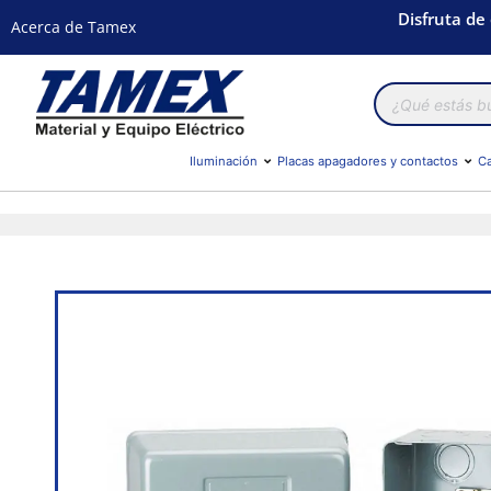
Disfruta de
Acerca de Tamex
Búsqueda
de
productos
Iluminación
Placas apagadores y contactos
Ca