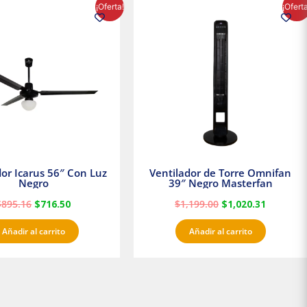
El
El
El
El
¡Oferta!
¡Ofert
precio
precio
precio
precio
original
actual
original
actual
era:
es:
era:
es:
$895.16.
$716.50.
$1,199.00.
$1,020.3
dor Icarus 56″ Con Luz
Ventilador de Torre Omnifan
Negro
39″ Negro Masterfan
$
895.16
$
716.50
$
1,199.00
$
1,020.31
Añadir al carrito
Añadir al carrito