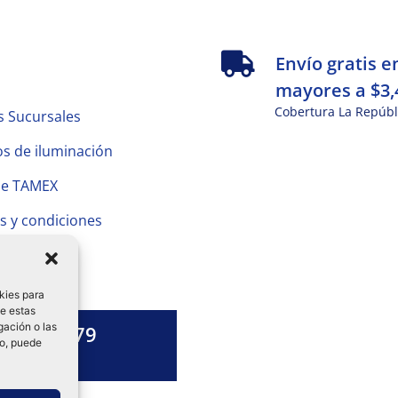
s
Envío gratis e
mayores a $3,
Cobertura La Repúbl
s Sucursales
s de iluminación
de TAMEX
s y condiciones
 Privacidad
kies para
de estas
gación o las
1328 13 79
to, puede
es una duda?
ok-
tagram
Linkedin-