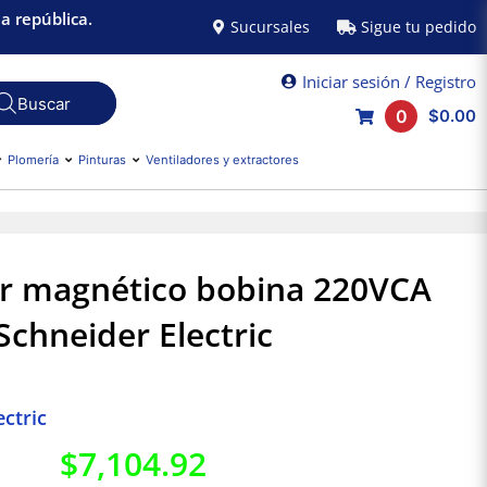
a república.
Sucursales
Sigue tu pedido
Iniciar sesión / Registro
0
$0.00
Plomería
Pinturas
Ventiladores y extractores
r magnético bobina 220VCA
Schneider Electric
ctric
$
7,104.92