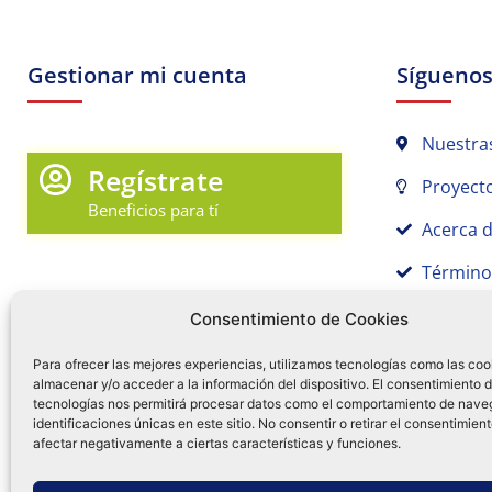
Gestionar mi cuenta
Sígueno
Nuestra
Regístrate
Proyecto
Beneficios para tí
Acerca 
Término
Promociones y Novedades
Aviso de
Consentimiento de Cookies
Sígue tu pedido
Para ofrecer las mejores experiencias, utilizamos tecnologías como las coo
almacenar y/o acceder a la información del dispositivo. El consentimiento 
Mi Cuenta en Tamex
tecnologías nos permitirá procesar datos como el comportamiento de nave
55 
identificaciones únicas en este sitio. No consentir o retirar el consentimien
Mis Favoritos
afectar negativamente a ciertas características y funciones.
¿Tien
0
Facebo
Ins