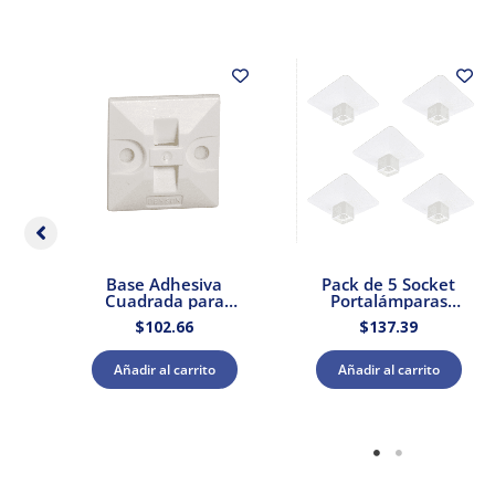
dor
Base Adhesiva
Pack de 5 Socket
 –
Cuadrada para
Portalámparas
Cinchos de Plástico
cuadrada E27 Blanco
$
102.66
$
137.39
100pzs. Dexson
Dexson Schneider
DXN3200B
Electric
Añadir al carrito
Añadir al carrito