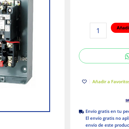
Arrancador
Añadir
magnético
bobina
220VCA
Schneider
Electric
cantidad
Añadir a Favoritos
Envío gratis en tu p
El envío gratis no ap
envío de este product