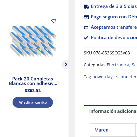
Entrega de 3 a 5 días
Pago seguro con Débi
Aceptamos transfere
Política de devolucio
SKU
078-8536SCG3V03
Categorías
Electronica
,
Sc
Tag
powerdays-schneider
Pack 20 Canaletas
Selector Negro Ø 22
Blancas con adhesivo
Mango De 3
20x12mm 2mts.
Posiciones – 2 Na
$
862.52
$
560.74
Dexson Schneider
Electric
Añadir al carrito
Añadir al carrito
Información adiciona
Marca