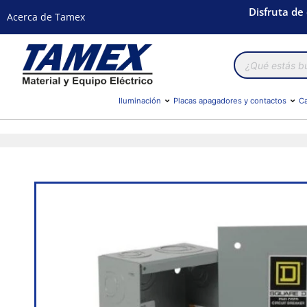
Disfruta de
Acerca de Tamex
Búsqueda
de
productos
Iluminación
Placas apagadores y contactos
Ca