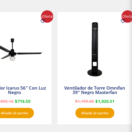
El
El
El
El
¡Oferta!
¡Ofert
precio
precio
precio
precio
original
actual
original
actual
era:
es:
era:
es:
$895.16.
$716.50.
$1,199.00.
$1,020.3
dor Icarus 56″ Con Luz
Ventilador de Torre Omnifan
Negro
39″ Negro Masterfan
$
895.16
$
716.50
$
1,199.00
$
1,020.31
Añadir al carrito
Añadir al carrito