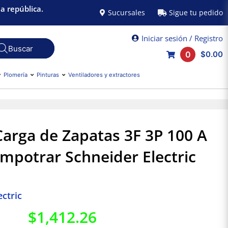
a república.
Sucursales
Sigue tu pedido
Iniciar sesión / Registro
0
$0.00
Plomería
Pinturas
Ventiladores y extractores
Carga de Zapatas 3F 3P 100 A
potrar Schneider Electric
ctric
$
1,412.26