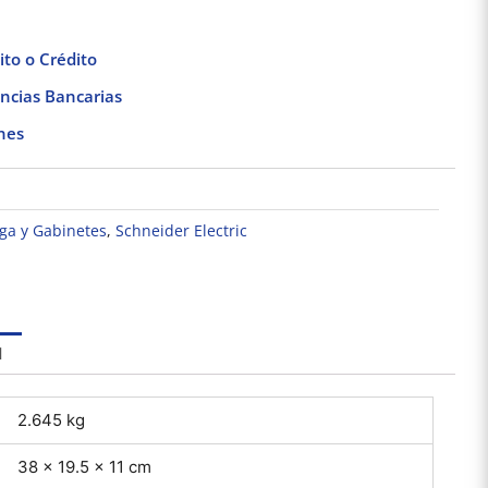
to o Crédito
ncias Bancarias
nes
ga y Gabinetes
,
Schneider Electric
Cabeza de Pulsador
Base Adhesiva
Pack 
Iluminado – Ø 22 –
Cuadrada para
Por
Claro
Cinchos de Plástico
cuadra
$
219.73
$
102.66
100pzs. Dexson
Dexso
DXN3200B
l
Añadir al carrito
Añadir al carrito
Añad
2.645 kg
38 × 19.5 × 11 cm