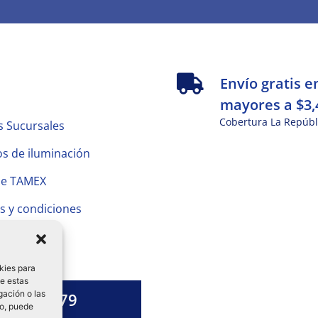
s
Envío gratis e
mayores a $3,
Cobertura La Repúbl
s Sucursales
s de iluminación
de TAMEX
s y condiciones
 Privacidad
kies para
de estas
gación o las
1328 13 79
to, puede