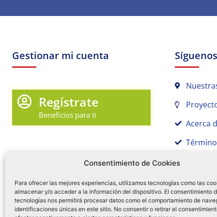
Gestionar mi cuenta
Sígueno
Nuestra
Regístrate
Proyecto
Beneficios para tí
Acerca 
Término
Promociones y Novedades
Aviso de
Consentimiento de Cookies
Sígue tu pedido
Para ofrecer las mejores experiencias, utilizamos tecnologías como las coo
almacenar y/o acceder a la información del dispositivo. El consentimiento 
Mi Cuenta en Tamex
tecnologías nos permitirá procesar datos como el comportamiento de nave
55 
identificaciones únicas en este sitio. No consentir o retirar el consentimien
Mis Favoritos