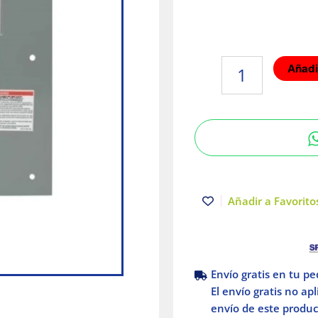
Centro
Añadir
de
Carga
de
Zapatas
3F
3P
100
A
Añadir a Favoritos
NEMA
1
Empotrar
Schneider
Envío gratis en tu p
Electric
El envío gratis no ap
cantidad
envío de este product