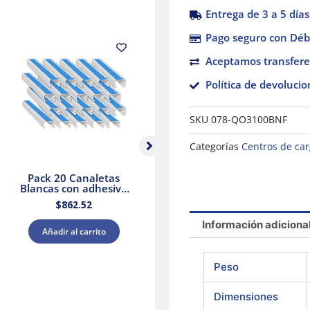
Entrega de 3 a 5 días
Pago seguro con Débi
Aceptamos transfere
Política de devolucio
SKU
078-QO3100BNF
Categorías
Centros de car
Pack 20 Canaletas
Selector Negro Ø 22
Blancas con adhesivo
Mango De 3
20x12mm 2mts.
Posiciones – 2 Na
$
862.52
$
560.74
Dexson Schneider
Electric
Información adiciona
Añadir al carrito
Añadir al carrito
Peso
Dimensiones