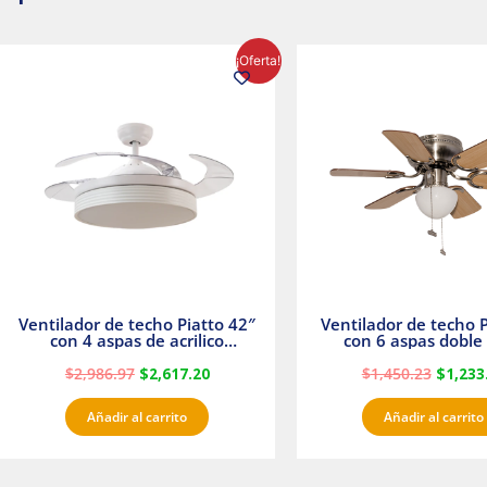
El
El
El
¡Oferta!
precio
precio
precio
original
actual
origina
era:
es:
era:
$2,986.97.
$2,617.20.
$1,450.
Ventilador de techo Piatto 42″
Ventilador de techo P
con 4 aspas de acrilico
con 6 aspas doble 
transparente
Satinado Master
$
2,986.97
$
2,617.20
$
1,450.23
$
1,233
Añadir al carrito
Añadir al carrito