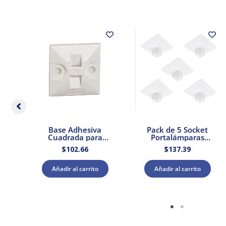
dor
Base Adhesiva
Pack de 5 Socket
 –
Cuadrada para
Portalámparas
Cinchos de Plástico
cuadrada E27 Blanco
$
102.66
$
137.39
100pzs. Dexson
Dexson Schneider
DXN3200B
Electric
Añadir al carrito
Añadir al carrito