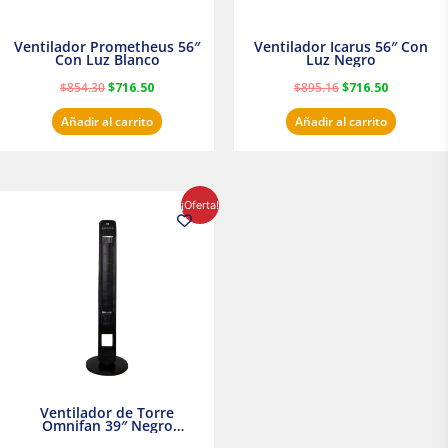
Ventilador Prometheus 56″
Ventilador Icarus 56″ Con
Con Luz Blanco
Luz Negro
$
854.30
$
716.50
$
895.16
$
716.50
Añadir al carrito
Añadir al carrito
El
El
¡Oferta!
precio
precio
original
actual
era:
es:
$1,199.00.
$1,020.31.
Ventilador de Torre
Omnifan 39″ Negro
Masterfan