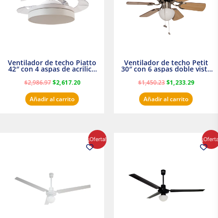
Ventilador de techo Piatto
Ventilador de techo Petit
42″ con 4 aspas de acrilico
30″ con 6 aspas doble vista
transparente
Satinado Masterfan
$
2,986.97
$
2,617.20
$
1,450.23
$
1,233.29
Añadir al carrito
Añadir al carrito
El
El
El
El
¡Oferta!
¡Ofert
precio
precio
precio
precio
original
actual
original
actual
era:
es:
era:
es:
$854.30.
$716.50.
$895.16.
$716.50.