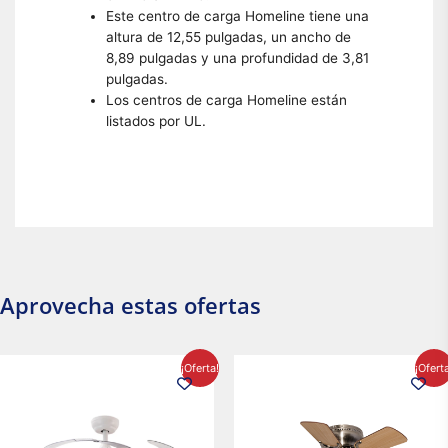
Este centro de carga Homeline tiene una
altura de 12,55 pulgadas, un ancho de
8,89 pulgadas y una profundidad de 3,81
pulgadas.
Los centros de carga Homeline están
listados por UL.
Aprovecha estas ofertas
El
El
El
El
¡Oferta!
¡Ofert
precio
precio
precio
precio
original
actual
original
actual
era:
es:
era:
es:
$2,986.97.
$2,617.20.
$1,450.23.
$1,233.2