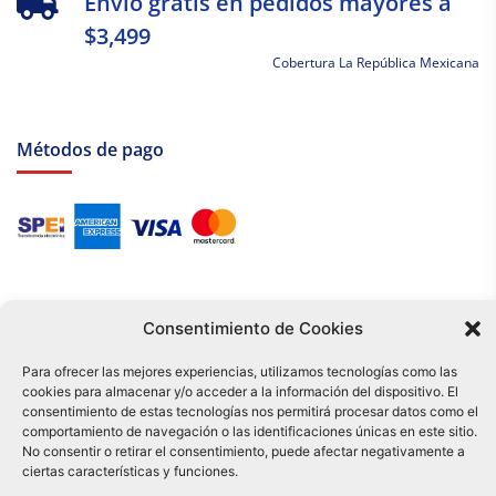
Envío gratis en pedidos mayores a
$3,499
Cobertura La República Mexicana
Métodos de pago
Consentimiento de Cookies
Para ofrecer las mejores experiencias, utilizamos tecnologías como las
cookies para almacenar y/o acceder a la información del dispositivo. El
Tu compra es respaldada por nuestro certificado SSL y operada bajo las
consentimiento de estas tecnologías nos permitirá procesar datos como el
mejores prácticas de seguridad.
comportamiento de navegación o las identificaciones únicas en este sitio.
Distribuidora Tamex - México
No consentir o retirar el consentimiento, puede afectar negativamente a
e-commerce
ciertas características y funciones.
0