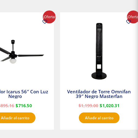
El
El
El
El
¡Oferta!
¡Ofert
precio
precio
precio
precio
original
actual
original
actual
era:
es:
era:
es:
$895.16.
$716.50.
$1,199.00.
$1,020.3
dor Icarus 56″ Con Luz
Ventilador de Torre Omnifan
Negro
39″ Negro Masterfan
$
895.16
$
716.50
$
1,199.00
$
1,020.31
Añadir al carrito
Añadir al carrito