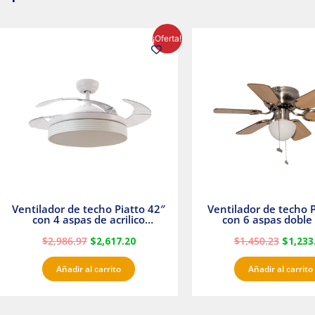
El
El
El
¡Oferta!
precio
precio
precio
original
actual
origina
era:
es:
era:
$2,986.97.
$2,617.20.
$1,450.
Ventilador de techo Piatto 42″
Ventilador de techo P
con 4 aspas de acrilico
con 6 aspas doble 
transparente
Satinado Master
$
2,986.97
$
2,617.20
$
1,450.23
$
1,233
Añadir al carrito
Añadir al carrito