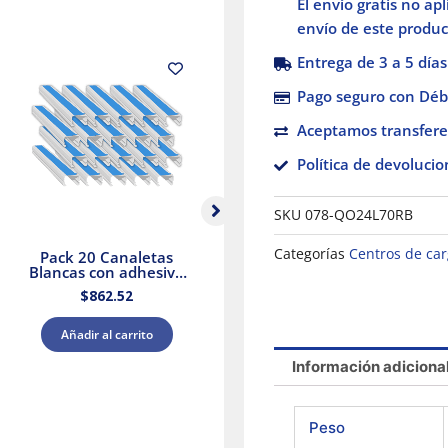
El envío gratis no ap
envío de este product
Entrega de 3 a 5 días
Pago seguro con Débi
Aceptamos transfere
Política de devolucio
SKU
078-QO24L70RB
Categorías
Centros de car
Pack 20 Canaletas
Selector Negro Ø 22
Blancas con adhesivo
Mango De 3
20x12mm 2mts.
Posiciones – 2 Na
$
862.52
$
560.74
Dexson Schneider
Electric
Añadir al carrito
Añadir al carrito
Información adiciona
Peso