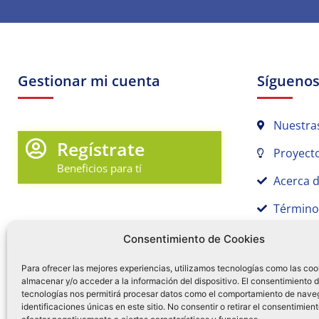
Gestionar mi cuenta
Sígueno
Nuestra
Regístrate
Proyecto
Beneficios para tí
Acerca 
Término
Promociones y Novedades
Aviso de
Consentimiento de Cookies
Sígue tu pedido
Para ofrecer las mejores experiencias, utilizamos tecnologías como las coo
almacenar y/o acceder a la información del dispositivo. El consentimiento 
Mi Cuenta en Tamex
tecnologías nos permitirá procesar datos como el comportamiento de nave
55 
identificaciones únicas en este sitio. No consentir o retirar el consentimien
Mis Favoritos