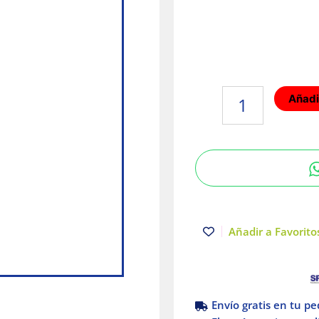
Centro
Añadir
de
Carga
QO
2P
para
Intemperie
Monofásico
Sobreponer
Añadir a Favoritos
Schneider
Electric
cantidad
Envío gratis en tu p