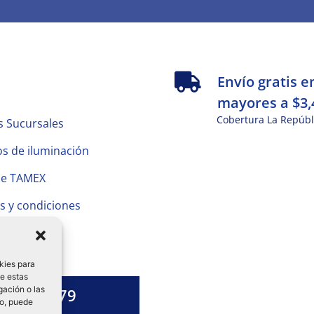
s
Envío gratis e
mayores a $3,
Cobertura La Repúbl
s Sucursales
s de iluminación
de TAMEX
s y condiciones
 Privacidad
kies para
de estas
gación o las
1328 13 79
to, puede