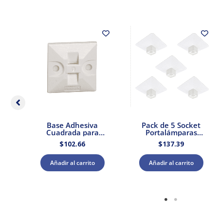
dor
Base Adhesiva
Pack de 5 Socket
 –
Cuadrada para
Portalámparas
Cinchos de Plástico
cuadrada E27 Blanco
$
102.66
$
137.39
100pzs. Dexson
Dexson Schneider
DXN3200B
Electric
Añadir al carrito
Añadir al carrito