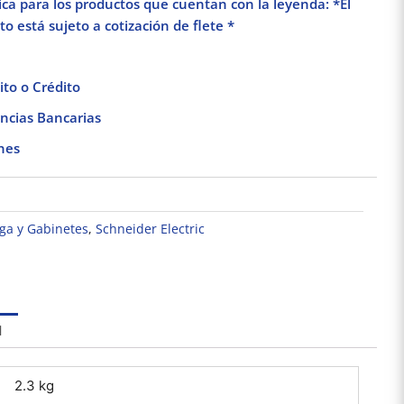
lica para los productos que cuentan con la leyenda: *El
o está sujeto a cotización de flete *
to o Crédito
ncias Bancarias
nes
ga y Gabinetes
,
Schneider Electric
Cabeza de Pulsador
Base Adhesiva
Pack 
Iluminado – Ø 22 –
Cuadrada para
Por
Claro
Cinchos de Plástico
cuadra
$
219.73
$
102.66
100pzs. Dexson
Dexso
DXN3200B
Añadir al carrito
Añadir al carrito
Añad
l
2.3 kg