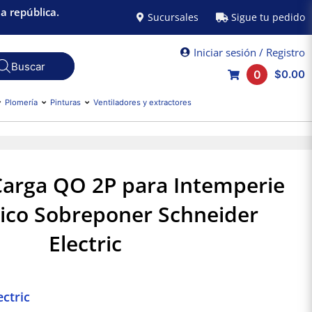
a república.
Sucursales
Sigue tu pedido
Iniciar sesión / Registro
0
$0.00
Plomería
Pinturas
Ventiladores y extractores
Carga QO 2P para Intemperie
ico Sobreponer Schneider
Electric
ctric