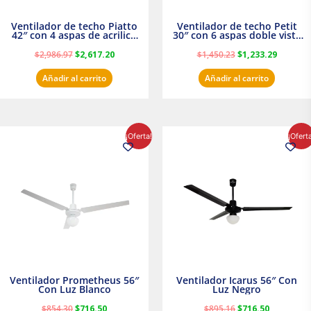
Ventilador de techo Piatto
Ventilador de techo Petit
42″ con 4 aspas de acrilico
30″ con 6 aspas doble vista
transparente
Satinado Masterfan
$
2,986.97
$
2,617.20
$
1,450.23
$
1,233.29
Añadir al carrito
Añadir al carrito
El
El
El
El
¡Oferta!
¡Ofert
precio
precio
precio
precio
original
actual
original
actual
era:
es:
era:
es:
$854.30.
$716.50.
$895.16.
$716.50.
Ventilador Prometheus 56″
Ventilador Icarus 56″ Con
Con Luz Blanco
Luz Negro
$
854.30
$
716.50
$
895.16
$
716.50