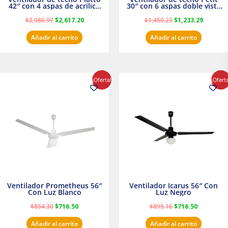
42″ con 4 aspas de acrilico
30″ con 6 aspas doble vista
transparente
Satinado Masterfan
$
2,986.97
$
2,617.20
$
1,450.23
$
1,233.29
Añadir al carrito
Añadir al carrito
El
El
El
El
¡Oferta!
¡Ofert
precio
precio
precio
precio
original
actual
original
actual
era:
es:
era:
es:
$854.30.
$716.50.
$895.16.
$716.50.
Ventilador Prometheus 56″
Ventilador Icarus 56″ Con
Con Luz Blanco
Luz Negro
$
854.30
$
716.50
$
895.16
$
716.50
Añadir al carrito
Añadir al carrito