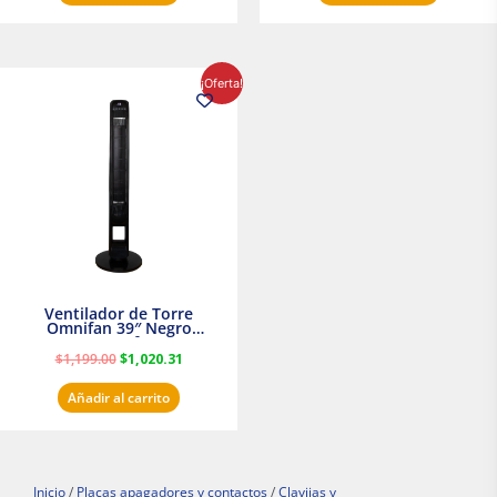
El
El
¡Oferta!
precio
precio
original
actual
era:
es:
$1,199.00.
$1,020.31.
Ventilador de Torre
Omnifan 39″ Negro
Masterfan
$
1,199.00
$
1,020.31
Añadir al carrito
Inicio
/
Placas apagadores y contactos
/
Clavijas y