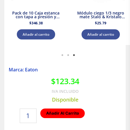
Pack de 10 Caja estanca
Módulo ciego 1/3 negro
con tapa a presión y
mate Stalo & Kristalo
conos 80x80x45 IP55
Leviton
$
346.38
$
25.79
Royer WDC0808P
Añadir al carrito
Añadir al carrito
Marca: Eaton
$
123.34
IVA INCLUIDO
Disponible
Clavija
Añadir Al Carrito
blindada
de
baquelita