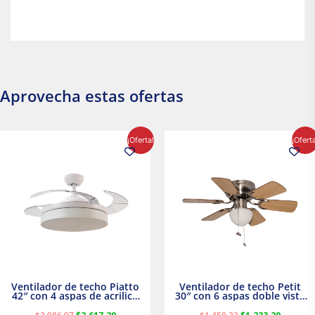
Aprovecha estas ofertas
El
El
El
El
¡Oferta!
¡Ofert
precio
precio
precio
precio
original
actual
original
actual
era:
es:
era:
es:
$2,986.97.
$2,617.20.
$1,450.23.
$1,233.2
Ventilador de techo Piatto
Ventilador de techo Petit
42″ con 4 aspas de acrilico
30″ con 6 aspas doble vista
transparente
Satinado Masterfan