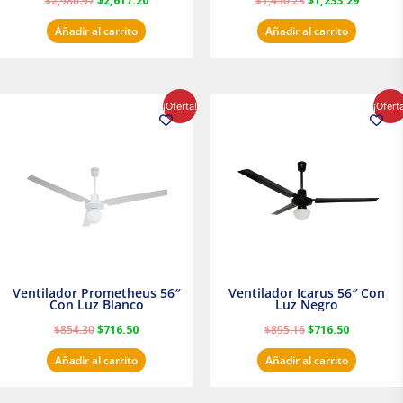
$
2,986.97
$
2,617.20
$
1,450.23
$
1,233.29
Añadir al carrito
Añadir al carrito
El
El
El
El
¡Oferta!
¡Ofert
precio
precio
precio
precio
original
actual
original
actual
era:
es:
era:
es:
$854.30.
$716.50.
$895.16.
$716.50.
Ventilador Prometheus 56″
Ventilador Icarus 56″ Con
Con Luz Blanco
Luz Negro
$
854.30
$
716.50
$
895.16
$
716.50
Añadir al carrito
Añadir al carrito