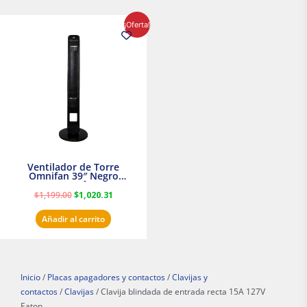
El
El
¡Oferta!
precio
precio
original
actual
era:
es:
$1,199.00.
$1,020.31.
Ventilador de Torre
Omnifan 39″ Negro
Masterfan
$
1,199.00
$
1,020.31
Añadir al carrito
Inicio
/
Placas apagadores y contactos
/
Clavijas y
contactos
/
Clavijas
/ Clavija blindada de entrada recta 15A 127V
Eaton