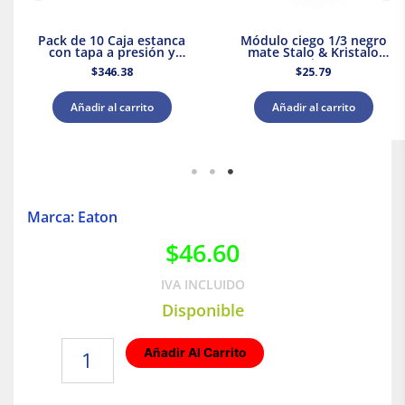
Pack de 10 Caja estanca
Módulo ciego 1/3 negro
con tapa a presión y
mate Stalo & Kristalo
conos 80x80x45 IP55
Leviton
$
346.38
$
25.79
Royer WDC0808P
Añadir al carrito
Añadir al carrito
Marca: Eaton
$
46.60
IVA INCLUIDO
Disponible
Clavija
Añadir Al Carrito
blindada
de
entrada