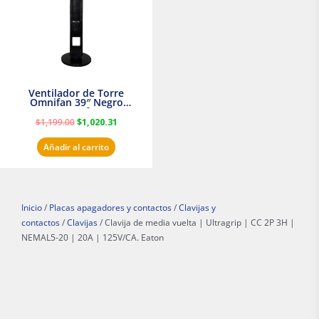
Ventilador de Torre
Omnifan 39″ Negro
Masterfan
$
1,199.00
$
1,020.31
Añadir al carrito
Inicio
/
Placas apagadores y contactos
/
Clavijas y
contactos
/
Clavijas
/ Clavija de media vuelta | Ultragrip | CC 2P 3H |
NEMAL5-20 | 20A | 125V/CA. Eaton