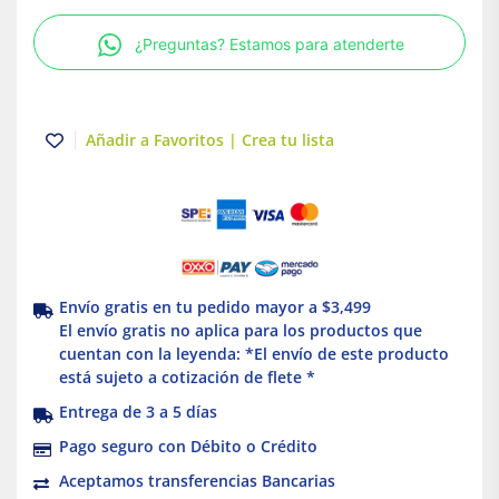
vuelta
|
¿Preguntas? Estamos para atenderte
Ultragrip
|
CC
2P
Añadir a Favoritos | Crea tu lista
3H
|
NEMAL5-
20
|
20A
|
Envío gratis en tu pedido mayor a $3,499
125V/CA.
El envío gratis no aplica para los productos que
Eaton
cuentan con la leyenda: *El envío de este producto
cantidad
está sujeto a cotización de flete *
Entrega de 3 a 5 días
Pago seguro con Débito o Crédito
Aceptamos transferencias Bancarias