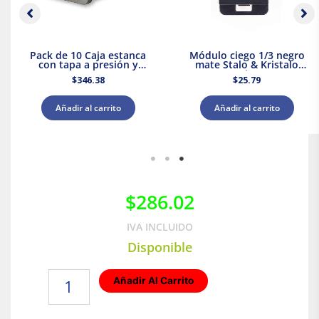
Pack de 10 Caja estanca
Módulo ciego 1/3 negro
con tapa a presión y
mate Stalo & Kristalo
conos 80x80x45 IP55
Leviton
$
346.38
$
25.79
Royer WDC0808P
Añadir al carrito
Añadir al carrito
$
286.02
IVA INCLUIDO
Disponible
Clavija
Añadir Al Carrito
de
media