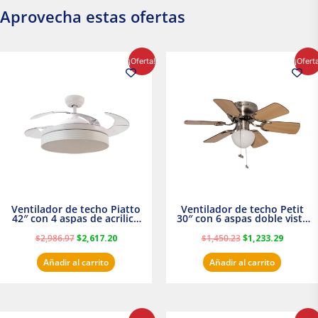
Aprovecha estas ofertas
El
El
El
El
¡Oferta!
¡Ofert
precio
precio
precio
precio
original
actual
original
actual
era:
es:
era:
es:
$2,986.97.
$2,617.20.
$1,450.23.
$1,233.2
Ventilador de techo Piatto
Ventilador de techo Petit
42″ con 4 aspas de acrilico
30″ con 6 aspas doble vista
transparente
Satinado Masterfan
$
2,986.97
$
2,617.20
$
1,450.23
$
1,233.29
Añadir al carrito
Añadir al carrito
El
El
El
El