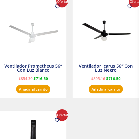
¡Oferta!
¡Ofert
precio
precio
precio
precio
original
actual
original
actual
era:
es:
era:
es:
$854.30.
$716.50.
$895.16.
$716.50.
Ventilador Prometheus 56″
Ventilador Icarus 56″ Con
Con Luz Blanco
Luz Negro
$
854.30
$
716.50
$
895.16
$
716.50
Añadir al carrito
Añadir al carrito
El
El
¡Oferta!
precio
precio
original
actual
era:
es:
$1,199.00.
$1,020.31.