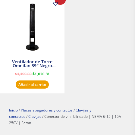
precio
precio
original
actual
era:
es:
$1,199.00.
$1,020.31.
Ventilador de Torre
Omnifan 39″ Negro
Masterfan
$
1,199.00
$
1,020.31
Añadir al carrito
Inicio
/
Placas apagadores y contactos
/
Clavijas y
contactos
/
Clavijas
/ Conector de vinil blindado | NEMA 6-15 | 15A |
250V | Eaton