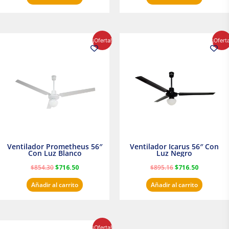
El
El
El
El
¡Oferta!
¡Ofert
precio
precio
precio
precio
original
actual
original
actual
era:
es:
era:
es:
$854.30.
$716.50.
$895.16.
$716.50.
Ventilador Prometheus 56″
Ventilador Icarus 56″ Con
Con Luz Blanco
Luz Negro
$
854.30
$
716.50
$
895.16
$
716.50
Añadir al carrito
Añadir al carrito
El
El
¡Oferta!