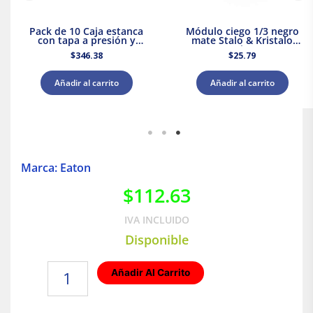
Pack de 10 Caja estanca
Módulo ciego 1/3 negro
con tapa a presión y
mate Stalo & Kristalo
conos 80x80x45 IP55
Leviton
$
346.38
$
25.79
Royer WDC0808P
Añadir al carrito
Añadir al carrito
Marca: Eaton
$
112.63
IVA INCLUIDO
Disponible
Conector
Añadir Al Carrito
de
vinil
blindado