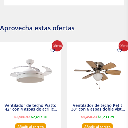
Aprovecha estas ofertas
El
El
El
El
¡Oferta!
¡Ofert
precio
precio
precio
precio
original
actual
original
actual
era:
es:
era:
es:
$2,986.97.
$2,617.20.
$1,450.23.
$1,233.2
Ventilador de techo Piatto
Ventilador de techo Petit
42″ con 4 aspas de acrilico
30″ con 6 aspas doble vista
transparente
Satinado Masterfan
$
2,986.97
$
2,617.20
$
1,450.23
$
1,233.29
Añadir al carrito
Añadir al carrito