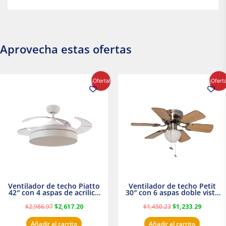
Aprovecha estas ofertas
El
El
El
El
¡Oferta!
¡Ofert
precio
precio
precio
precio
original
actual
original
actual
era:
es:
era:
es:
$2,986.97.
$2,617.20.
$1,450.23.
$1,233.2
Ventilador de techo Piatto
Ventilador de techo Petit
42″ con 4 aspas de acrilico
30″ con 6 aspas doble vista
transparente
Satinado Masterfan
$
2,986.97
$
2,617.20
$
1,450.23
$
1,233.29
Añadir al carrito
Añadir al carrito