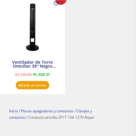
precio
precio
original
actual
era:
es:
$1,199.00.
$1,020.31.
Ventilador de Torre
Omnifan 39″ Negro
Masterfan
$
1,199.00
$
1,020.31
Añadir al carrito
Inicio
/
Placas apagadores y contactos
/
Clavijas y
contactos
/ Contacto sencillo 2P+T 15A 127V Royer