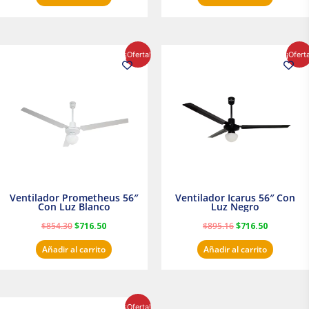
El
El
El
El
¡Oferta!
¡Ofert
precio
precio
precio
precio
original
actual
original
actual
era:
es:
era:
es:
$854.30.
$716.50.
$895.16.
$716.50.
Ventilador Prometheus 56″
Ventilador Icarus 56″ Con
Con Luz Blanco
Luz Negro
$
854.30
$
716.50
$
895.16
$
716.50
Añadir al carrito
Añadir al carrito
El
El
¡Oferta!