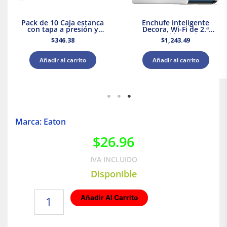
Pack de 10 Caja estanca
Enchufe inteligente
con tapa a presión y
Decora, Wi-Fi de 2.ª
conos 80x80x45 IP55
generación Leviton
$
346.38
$
1,243.49
Royer WDC0808P
Añadir al carrito
Añadir al carrito
Marca: Eaton
$
26.96
IVA INCLUIDO
Disponible
Contacto
Añadir Al Carrito
sencillo
2P+T
15A