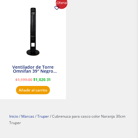
El
El
¡Oferta!
precio
precio
original
actual
era:
es:
$1,199.00.
$1,020.31.
Ventilador de Torre
Omnifan 39″ Negro
Masterfan
$
1,199.00
$
1,020.31
Añadir al carrito
Inicio
/
Marcas
/
Truper
/ Cubrenuca para casco color Naranja 30cm
Truper