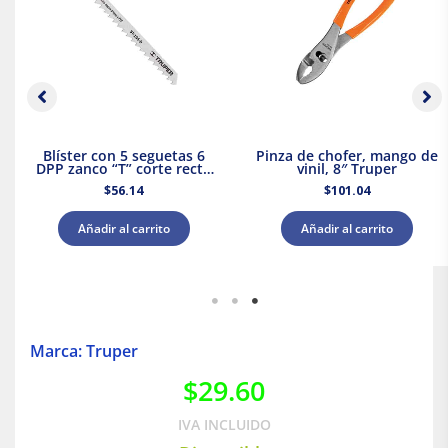
Blíster con 5 seguetas 6
Pinza de chofer, mango de
DPP zanco “T” corte recto
vinil, 8″ Truper
madera Truper
$
56.14
$
101.04
Añadir al carrito
Añadir al carrito
Marca: Truper
$
29.60
IVA INCLUIDO