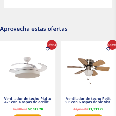
Aprovecha estas ofertas
El
El
El
El
¡Oferta!
¡Ofert
precio
precio
precio
precio
original
actual
original
actual
era:
es:
era:
es:
$2,986.97.
$2,617.20.
$1,450.23.
$1,233.2
Ventilador de techo Piatto
Ventilador de techo Petit
42″ con 4 aspas de acrilico
30″ con 6 aspas doble vista
transparente
Satinado Masterfan
$
2,986.97
$
2,617.20
$
1,450.23
$
1,233.29