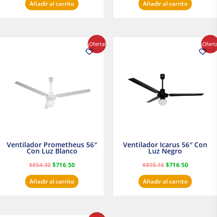
Añadir al carrito
Añadir al carrito
El
El
El
El
¡Oferta!
¡Ofert
precio
precio
precio
precio
original
actual
original
actual
era:
es:
era:
es:
$854.30.
$716.50.
$895.16.
$716.50.
Ventilador Prometheus 56″
Ventilador Icarus 56″ Con
Con Luz Blanco
Luz Negro
$
854.30
$
716.50
$
895.16
$
716.50
Añadir al carrito
Añadir al carrito