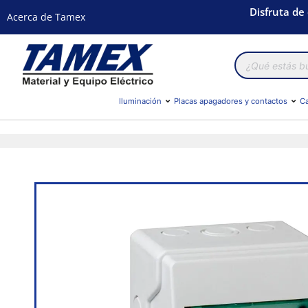
Disfruta de
Acerca de Tamex
Búsqueda
de
productos
Iluminación
Placas apagadores y contactos
Ca