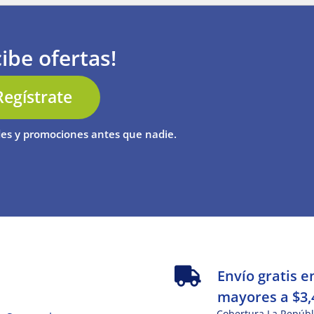
ibe ofertas!
Regístrate
es y promociones antes que nadie.
s
Envío gratis e
mayores a $3,
Cobertura La Repúbl