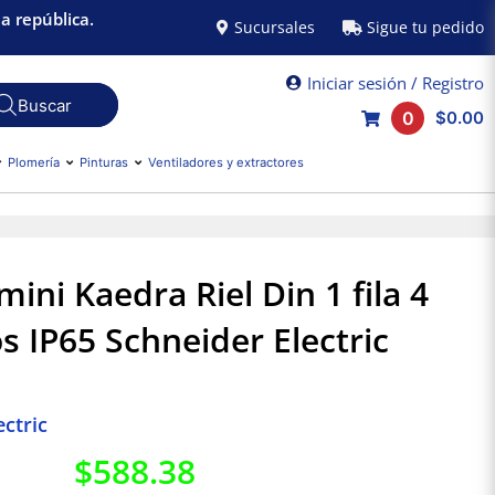
a república.
Sucursales
Sigue tu pedido
Iniciar sesión / Registro
0
$0.00
Plomería
Pinturas
Ventiladores y extractores
ini Kaedra Riel Din 1 fila 4
 IP65 Schneider Electric
ctric
$
588.38