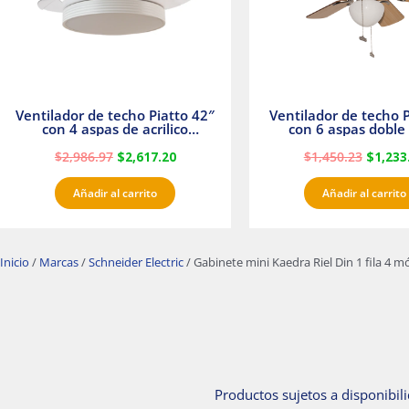
Ventilador de techo Piatto 42″
Ventilador de techo P
con 4 aspas de acrilico
con 6 aspas doble 
transparente
Satinado Master
$
2,986.97
$
2,617.20
$
1,450.23
$
1,233
Añadir al carrito
Añadir al carrito
Inicio
/
Marcas
/
Schneider Electric
/ Gabinete mini Kaedra Riel Din 1 fila 4 m
Productos sujetos a disponibili