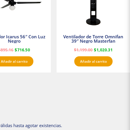
dor Icarus 56″ Con Luz
Ventilador de Torre Omnifan
Negro
39″ Negro Masterfan
$
895.16
$
716.50
$
1,199.00
$
1,020.31
Añadir al carrito
Añadir al carrito
álidas hasta agotar existencias.