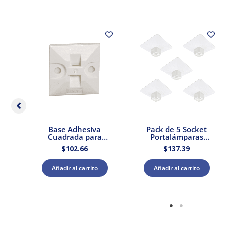
dor
Base Adhesiva
Pack de 5 Socket
 –
Cuadrada para
Portalámparas
Cinchos de Plástico
cuadrada E27 Blanco
$
102.66
$
137.39
100pzs. Dexson
Dexson Schneider
DXN3200B
Electric
Añadir al carrito
Añadir al carrito