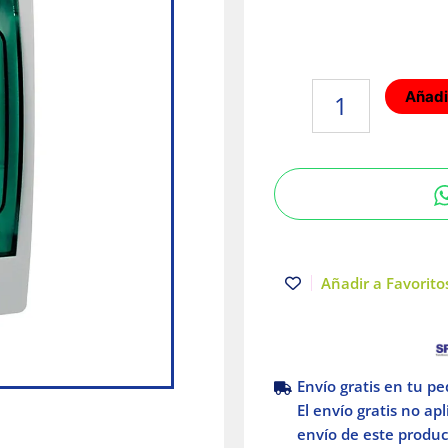
Gabinete
Añadir
mini
Kaedra
Riel
Din
1
fila
4
módulos
Añadir a Favoritos
IP65
Schneider
Electric
cantidad
Envío gratis en tu p
El envío gratis no ap
envío de este product