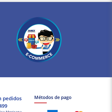
Métodos de pago
n pedidos
499
ica Mexicana