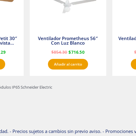
etit 30″
Ventilador Prometheus 56″
Ventila
vista
Con Luz Blanco
fan
.29
$
854.30
$
716.50
Añadir al carrito
ódulos IP65 Schneider Electric
dad. - Precios sujetos a cambios sin previo aviso. - Promociones v