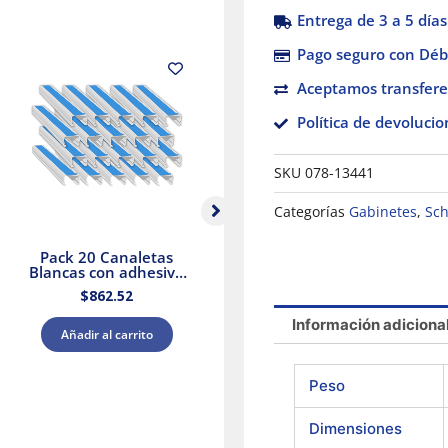
Entrega de 3 a 5 días
Pago seguro con Débi
Aceptamos transfere
Política de devolucio
SKU
078-13441
Categorías
Gabinetes
,
Sch
Pack 20 Canaletas
Selector Negro Ø 22
Blancas con adhesivo
Mango De 3
20x12mm 2mts.
Posiciones – 2 Na
$
862.52
$
560.74
Dexson Schneider
Electric
Información adiciona
Añadir al carrito
Añadir al carrito
Peso
Dimensiones