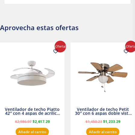
Aprovecha estas ofertas
El
El
El
El
¡Oferta!
¡Ofert
precio
precio
precio
precio
original
actual
original
actual
era:
es:
era:
es:
$2,986.97.
$2,617.20.
$1,450.23.
$1,233.2
Ventilador de techo Piatto
Ventilador de techo Petit
42″ con 4 aspas de acrilico
30″ con 6 aspas doble vista
transparente
Satinado Masterfan
$
2,986.97
$
2,617.20
$
1,450.23
$
1,233.29
Añadir al carrito
Añadir al carrito