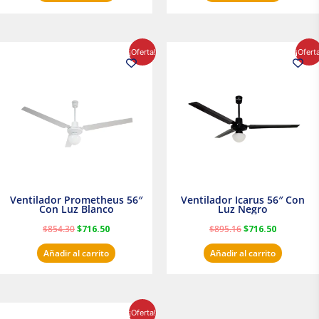
El
El
El
El
¡Oferta!
¡Ofert
precio
precio
precio
precio
original
actual
original
actual
era:
es:
era:
es:
$854.30.
$716.50.
$895.16.
$716.50.
Ventilador Prometheus 56″
Ventilador Icarus 56″ Con
Con Luz Blanco
Luz Negro
$
854.30
$
716.50
$
895.16
$
716.50
Añadir al carrito
Añadir al carrito
El
El
¡Oferta!
precio
precio