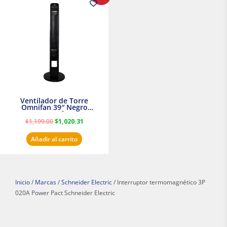
original
actual
era:
es:
$1,199.00.
$1,020.31.
Ventilador de Torre
Omnifan 39″ Negro
Masterfan
$
1,199.00
$
1,020.31
Añadir al carrito
Inicio
/
Marcas
/
Schneider Electric
/ Interruptor termomagnético 3P
020A Power Pact Schneider Electric