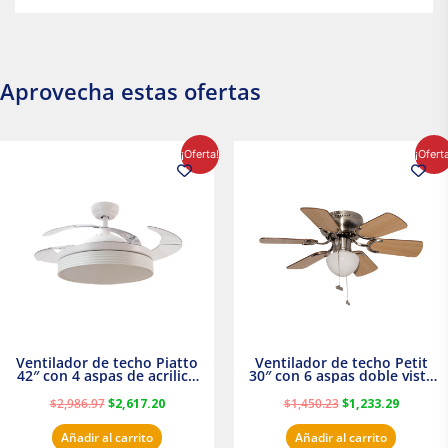
Aprovecha estas ofertas
El
El
El
El
¡Oferta!
¡Ofert
precio
precio
precio
precio
original
actual
original
actual
era:
es:
era:
es:
$2,986.97.
$2,617.20.
$1,450.23.
$1,233.2
Ventilador de techo Piatto
Ventilador de techo Petit
42″ con 4 aspas de acrilico
30″ con 6 aspas doble vista
transparente
Satinado Masterfan
$
2,986.97
$
2,617.20
$
1,450.23
$
1,233.29
Añadir al carrito
Añadir al carrito