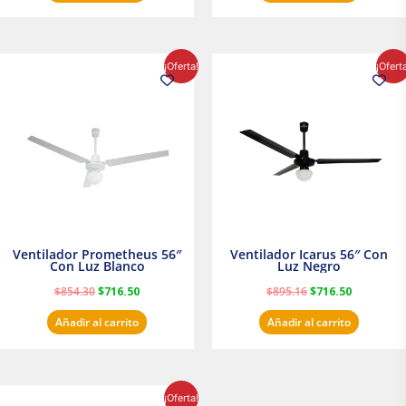
El
El
El
El
¡Oferta!
¡Ofert
precio
precio
precio
precio
original
actual
original
actual
era:
es:
era:
es:
$854.30.
$716.50.
$895.16.
$716.50.
Ventilador Prometheus 56″
Ventilador Icarus 56″ Con
Con Luz Blanco
Luz Negro
$
854.30
$
716.50
$
895.16
$
716.50
Añadir al carrito
Añadir al carrito
El
El
¡Oferta!
precio
precio