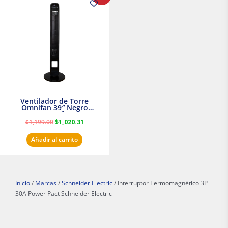
original
actual
era:
es:
$1,199.00.
$1,020.31.
Ventilador de Torre
Omnifan 39″ Negro
Masterfan
$
1,199.00
$
1,020.31
Añadir al carrito
Inicio
/
Marcas
/
Schneider Electric
/ Interruptor Termomagnético 3P
30A Power Pact Schneider Electric