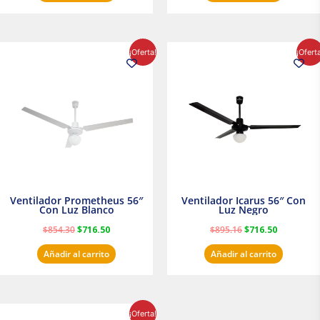
El
El
El
El
¡Oferta!
¡Ofert
precio
precio
precio
precio
original
actual
original
actual
era:
es:
era:
es:
$854.30.
$716.50.
$895.16.
$716.50.
Ventilador Prometheus 56″
Ventilador Icarus 56″ Con
Con Luz Blanco
Luz Negro
$
854.30
$
716.50
$
895.16
$
716.50
Añadir al carrito
Añadir al carrito
El
El
¡Oferta!
precio
precio