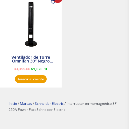
original
actual
era:
es:
$1,199.00.
$1,020.31.
Ventilador de Torre
Omnifan 39″ Negro
Masterfan
$
1,199.00
$
1,020.31
Añadir al carrito
Inicio
/
Marcas
/
Schneider Electric
/ Interruptor termomagnético 3P
250A Power Pact Schneider Electric