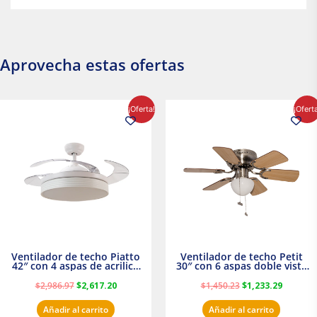
Aprovecha estas ofertas
El
El
El
El
¡Oferta!
¡Ofert
precio
precio
precio
precio
original
actual
original
actual
era:
es:
era:
es:
$2,986.97.
$2,617.20.
$1,450.23.
$1,233.2
Ventilador de techo Piatto
Ventilador de techo Petit
42″ con 4 aspas de acrilico
30″ con 6 aspas doble vista
transparente
Satinado Masterfan
$
2,986.97
$
2,617.20
$
1,450.23
$
1,233.29
Añadir al carrito
Añadir al carrito