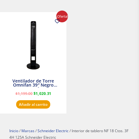
El
El
¡Oferta!
precio
precio
original
actual
era:
es:
$1,199.00.
$1,020.31.
Ventilador de Torre
Omnifan 39″ Negro
Masterfan
$
1,199.00
$
1,020.31
Añadir al carrito
Inicio
/
Marcas
/
Schneider Electric
/ Interior de tablero NF 18 Ctos. 3F
4H 125A Schneider Electric