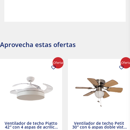
Aprovecha estas ofertas
El
El
El
El
¡Oferta!
¡Ofert
precio
precio
precio
precio
original
actual
original
actual
era:
es:
era:
es:
$2,986.97.
$2,617.20.
$1,450.23.
$1,233.2
Ventilador de techo Piatto
Ventilador de techo Petit
42″ con 4 aspas de acrilico
30″ con 6 aspas doble vista