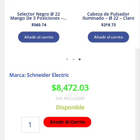
Selector Negro Ø 22
Cabeza de Pulsador
Mango De 3 Posiciones – 2
Iluminado – Ø 22 – Claro
Na
$
560.74
$
219.73
Añadir al carrito
Añadir al carrito
Marca: Schneider Electric
$
8,472.03
IVA INCLUIDO
Disponible
Interior
Añadir Al Carrito
de
tablero
NF