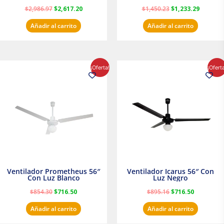
transparente
Satinado Masterfan
$
2,986.97
$
2,617.20
$
1,450.23
$
1,233.29
Añadir al carrito
Añadir al carrito
El
El
El
El
¡Oferta!
¡Ofert
precio
precio
precio
precio
original
actual
original
actual
era:
es:
era:
es:
$854.30.
$716.50.
$895.16.
$716.50.
Ventilador Prometheus 56″
Ventilador Icarus 56″ Con
Con Luz Blanco
Luz Negro
$
854.30
$
716.50
$
895.16
$
716.50
Añadir al carrito
Añadir al carrito