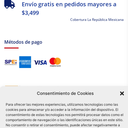
Envío gratis en pedidos mayores a
$3,499
Cobertura La República Mexicana
Métodos de pago
Consentimiento de Cookies
Para ofrecer las mejores experiencias, utilizamos tecnologías como las
Tu compra es respaldada por nuestro certificado SSL y operada bajo las
cookies para almacenar y/o acceder a la información del dispositivo. El
mejores prácticas de seguridad.
consentimiento de estas tecnologías nos permitirá procesar datos como el
Distribuidora Tamex - México
comportamiento de navegación o las identificaciones únicas en este sitio.
e-commerce
No consentir o retirar el consentimiento, puede afectar negativamente a