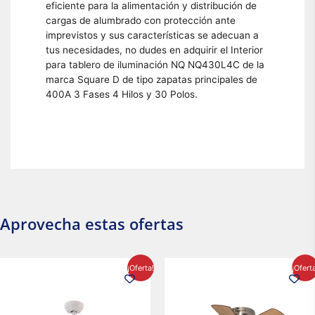
eficiente para la alimentación y distribución de
cargas de alumbrado con protección ante
imprevistos y sus características se adecuan a
tus necesidades, no dudes en adquirir el Interior
para tablero de iluminación NQ NQ430L4C de la
marca Square D de tipo zapatas principales de
400A 3 Fases 4 Hilos y 30 Polos.
Aprovecha estas ofertas
El
El
El
El
¡Oferta!
¡Ofert
precio
precio
precio
precio
original
actual
original
actual
era:
es:
era:
es:
$2,986.97.
$2,617.20.
$1,450.23.
$1,233.2