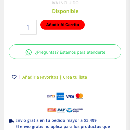
IVA INCLUIDO
Disponible
Interior
Añadir Al Carrito
de
Tablero
NQ
3F
¿Preguntas? Estamos para atenderte
4H
30
Polos
400
Añadir a Favoritos | Crea tu lista
A
Schneider
Electric
NQ430L4C
cantidad
Envío gratis en tu pedido mayor a $3,499
El envío gratis no aplica para los productos que