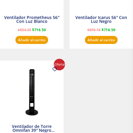
Ventilador Prometheus 56″
Ventilador Icarus 56″ Con
Con Luz Blanco
Luz Negro
$
854.30
$
716.50
$
895.16
$
716.50
Añadir al carrito
Añadir al carrito
El
El
¡Oferta!
precio
precio
original
actual
era:
es:
$1,199.00.
$1,020.31.
Ventilador de Torre
Omnifan 39″ Negro