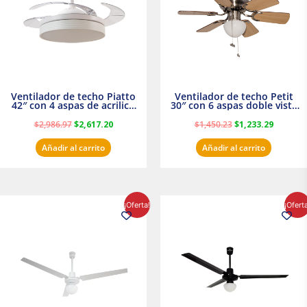
Ventilador de techo Piatto
Ventilador de techo Petit
42″ con 4 aspas de acrilico
30″ con 6 aspas doble vista
transparente
Satinado Masterfan
$
2,986.97
$
2,617.20
$
1,450.23
$
1,233.29
Añadir al carrito
Añadir al carrito
El
El
El
El
¡Oferta!
¡Ofert
precio
precio
precio
precio
original
actual
original
actual
era:
es:
era:
es:
$854.30.
$716.50.
$895.16.
$716.50.